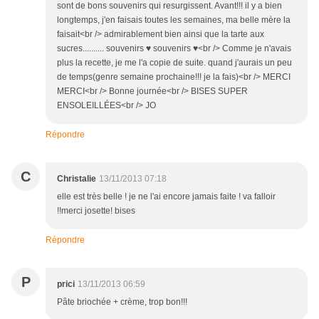
sont de bons souvenirs qui resurgissent. Avant!!! il y a bien
longtemps, j'en faisais toutes les semaines, ma belle mère la
faisait<br /> admirablement bien ainsi que la tarte aux
sucres.......... souvenirs ♥ souvenirs ♥<br /> Comme je n'avais
plus la recette, je me l'a copie de suite. quand j'aurais un peu
de temps(genre semaine prochaine!!! je la fais)<br /> MERCI
MERCI<br /> Bonne journée<br /> BISES SUPER
ENSOLEILLÉES<br /> JO
Répondre
C
Christalie
13/11/2013 07:18
elle est très belle ! je ne l'ai encore jamais faite ! va falloir
!!merci josette! bises
Répondre
P
prici
13/11/2013 06:59
Pâte briochée + crème, trop bon!!!