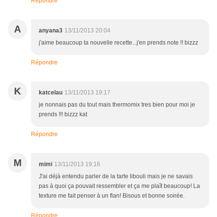
Répondre
A
anyana3
13/11/2013 20:04
j'aime beaucoup ta nouvelle recette...j'en prends note !! bizzz
Répondre
K
katcelau
13/11/2013 19:17
je nonnais pas du tout mais thermomix tres bien pour moi je
prends !!! bizzz kat
Répondre
M
mimi
13/11/2013 19:16
J'ai déjà entendu parler de la tarte libouli mais je ne savais
pas à quoi ça pouvait ressembler et ça me plaît beaucoup! La
texture me fait penser à un flan! Bisous et bonne soirée.
Répondre