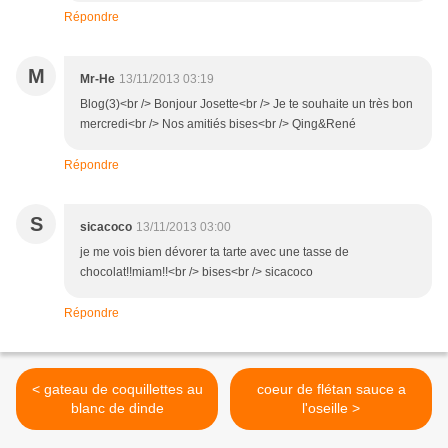
Répondre
M
Mr-He
13/11/2013 03:19
Blog(3)<br /> Bonjour Josette<br /> Je te souhaite un très bon
mercredi<br /> Nos amitiés bises<br /> Qing&René
Répondre
S
sicacoco
13/11/2013 03:00
je me vois bien dévorer ta tarte avec une tasse de
chocolat!!miam!!<br /> bises<br /> sicacoco
Répondre
< gateau de coquillettes au
coeur de flétan sauce a
blanc de dinde
l'oseille >