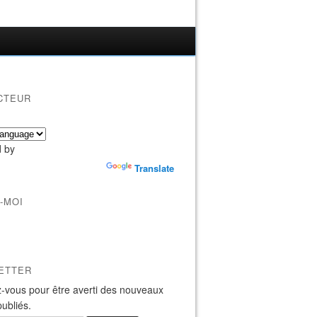
CTEUR
 by
Translate
-MOI
ETTER
-vous pour être averti des nouveaux
publiés.