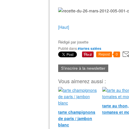
[Haut]
Rédigé par
josette
Publié dans
#tartes salées
Repost
0
S'inscrire à la newsletter
Vous aimerez aussi :
tarte au thon,
tarte champignons
tomates et m
de paris / jambon
blanc