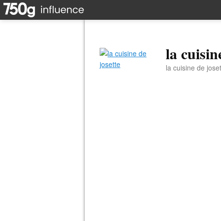
la cuisin
la cuisine de jose