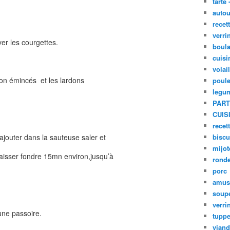
tarte 
autou
recet
verri
ver les courgettes.
boula
cuisi
volai
non émincés et les lardons
poule
legu
PART
CUIS
recet
ajouter dans la sauteuse saler et
biscu
mijot
 laisser fondre 15mn environ,jusqu’à
ronde
porc
amus
soup
verri
une passoire.
tupp
viand