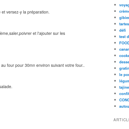
voya
crèm
 et versez-y la préparation.
gibie
tarte
défi
me,saler,poivrer et l'ajouter sur les
test 
FOOD
cana
cook
desse
au four pour 30mn environ suivant votre four..
grati
le po
légum
salade.
tajin
confi
CON
autou
ARTIC