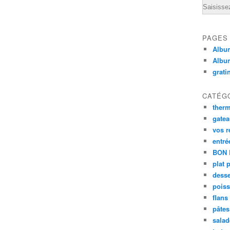
Email
PAGES
Album
Albu
grati
CATÉG
ther
gate
vos r
entré
BON 
plat 
desse
poiss
flans
pâtes 
salad