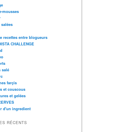
ge
e-mousses
r
s salées
de recettes entre blogueurs
ISTA CHALLENGE
rd
eo
rts
n salé
rc
es farçis
es et couscous
tures et gelées
CERVES
r d'un ingredient
LES RÉCENTS