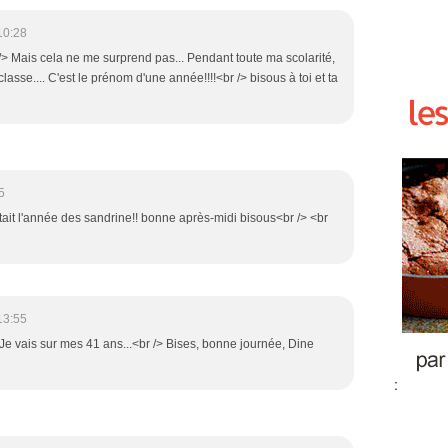
10:28
r /> Mais cela ne me surprend pas... Pendant toute ma scolarité,
lasse.... C'est le prénom d'une année!!!!<br /> bisous à toi et ta
5
c'était l'année des sandrine!! bonne après-midi bisous<br /> <br
13:55
?? Je vais sur mes 41 ans...<br /> Bises, bonne journée, Dine
: