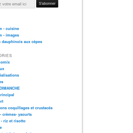
 - cuisine
m - images
n dauphinois aux cèpes
ORIES
momix
aux
éalisations
es
DIMANCHE
principal
rt
ons coquillages et crustacés
 - crèmes- yaourts
- riz et risotto
e