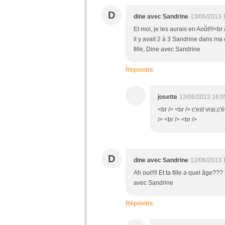
D
dine avec Sandrine
13/06/2013 
Et moi, je les aurais en Août!!!<b
il y avait 2 à 3 Sandrine dans ma c
fille, Dine avec Sandrine
Répondre
josette
13/06/2013 16:0
<br /> <br /> c'est vrai,
/> <br /> <br />
D
dine avec Sandrine
12/06/2013 
Ah oui!!!! Et ta fille a quel âge?
avec Sandrine
Répondre