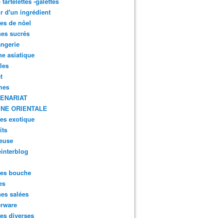
- tartelettes -galettes
r d'un ingrédient
tes de nôel
nes sucrés
ngerie
ne asiatique
lles
t
mes
ENARIAT
INE ORIENTALE
tes exotique
its
euse
interblog
es bouche
es
nes salées
erware
es diverses