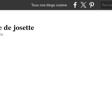
Tous nos blogs cuisine
e de josette
tte