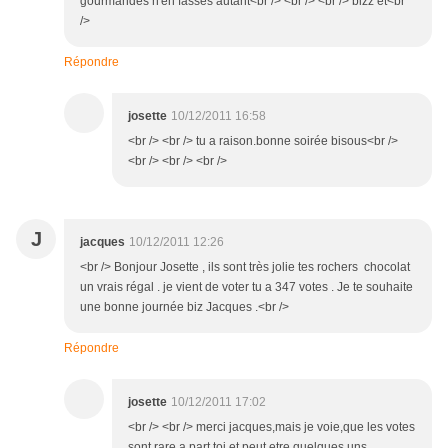
gourmandes n'en fasses autant<br /> <br /> <br /> bizz et<br
/>
Répondre
josette
10/12/2011 16:58
<br /> <br /> tu a raison.bonne soirée bisous<br />
<br /> <br /> <br />
J
jacques
10/12/2011 12:26
<br /> Bonjour Josette , ils sont très jolie tes rochers chocolat
un vrais régal . je vient de voter tu a 347 votes . Je te souhaite
une bonne journée biz Jacques .<br />
Répondre
josette
10/12/2011 17:02
<br /> <br /> merci jacques,mais je voie,que les votes
sont rare,a part toi et peut etre quelques uns,