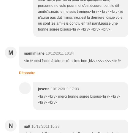
personne ne vote pour moi,c'est éceurent ont te dit
ami(e)s,mais je me suis tromper.<br /> <br /> <br /> je
n'aurai pas dut m'inscrire,c'est la dernière fois,je voie
ou sont les ami(e)s dont tu en fait partit.passe une
bonne soirée bisous<br /> <br /> <br /> <br />
M
mamimijane
10/12/2011 10:34
<br /> c'est facile à faire et c'est tres bon ,bizzzzzzzzzzz<br />
Répondre
josette
10/12/2011 17:03
<br /> <br /> merci bonne soirée bisous<br /> <br />
<br /> <br />
N
natt
10/12/2011 10:28