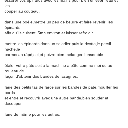
essorer vos épinards avec les mains pour bien enlever l'eau et
les
couper au couteau.
dans une poêle,mettre un peu de beurre et faire revenir les
épinards
afin qu'ils cuisent 5mn environ et laisser refroidir.
mettre les épinards dans un saladier puis la ricotta,le persil
haché,le
parmesan râpé,sel,et poivre.bien mélanger l'ensemble.
étaler votre pâte soit a la machine a pâte comme moi ou au
rouleau de
façon d'obtenir des bandes de lasagnes.
faire des petits tas de farce sur les bandes de pâte,mouiller les
bords
et entre et recouvrir avec une autre bande,bien souder et
découper.
faire de même pour les autres.