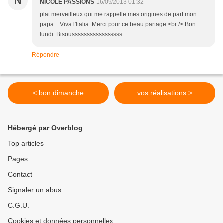
N
NICOLE PASSIONS
16/09/2013 01:32
plat merveilleux qui me rappelle mes origines de part mon
papa....Viva l'Italia. Merci pour ce beau partage.<br /> Bon
lundi. Bisousssssssssssssssss
Répondre
< bon dimanche
vos réalisations >
Hébergé par Overblog
Top articles
Pages
Contact
Signaler un abus
C.G.U.
Cookies et données personnelles