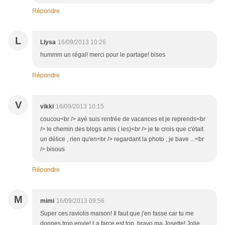
Répondre
L
Llysa
16/09/2013 10:26
hummm un régal! merci pour le partage! bises
Répondre
V
vikki
16/09/2013 10:15
coucou<br /> ayé suis rentrée de vacances et je reprends<br
/> le chemin des blogs amis ( ies)<br /> je te crois que c'était
un délice , rien qu'en<br /> regardant la photo , je bave ...<br
/> bisous
Répondre
M
mimi
16/09/2013 09:56
Super ces raviolis maison! Il faut que j'en fasse car tu me
donnes trop envie! La farce est top, bravo ma Josette! Jolie