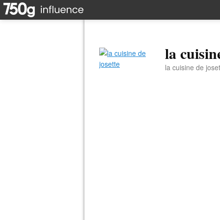
la cuisin
la cuisine de jose