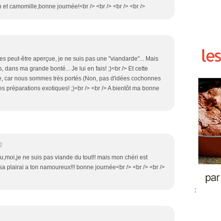
n et camomille,bonne journée!<br /> <br /> <br /> <br />
es peut-être aperçue, je ne suis pas une "viandarde"... Mais
dans ma grande bonté... Je lui en fais! ;)<br /> Et cette
ire, car nous sommes très portés (Non, pas d'idées cochonnes
t les préparations exotiques! ;)<br /> <br /> A bientôt ma bonne
2
u,moi,je ne suis pas viande du tout!! mais mon chéri est
sa plairai a ton namoureux!!! bonne journée<br /> <br /> <br />
: