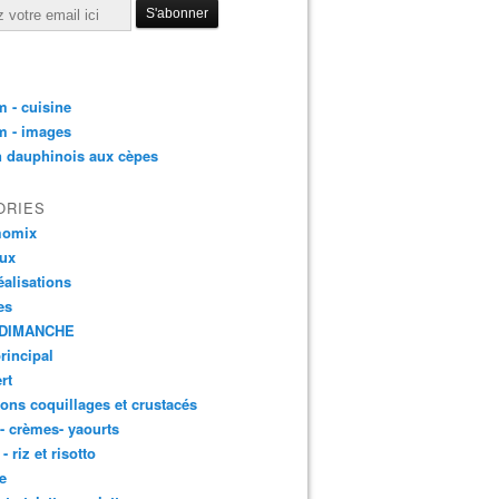
 - cuisine
m - images
n dauphinois aux cèpes
ORIES
momix
aux
éalisations
es
DIMANCHE
principal
rt
ons coquillages et crustacés
 - crèmes- yaourts
- riz et risotto
e