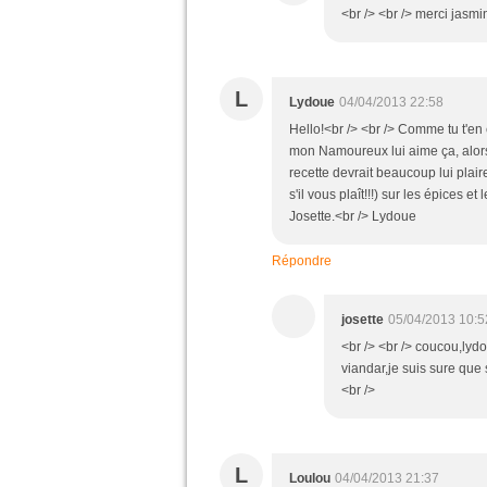
<br /> <br /> merci jasmi
L
Lydoue
04/04/2013 22:58
Hello!<br /> <br /> Comme tu t'en 
mon Namoureux lui aime ça, alors, 
recette devrait beaucoup lui pla
s'il vous plaît!!!) sur les épices e
Josette.<br /> Lydoue
Répondre
josette
05/04/2013 10:5
<br /> <br /> coucou,lydo
viandar,je suis sure que 
<br />
L
Loulou
04/04/2013 21:37