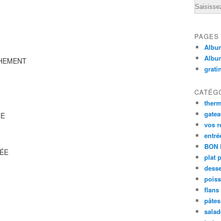
Email
PAGES
Album
Albu
CHEMENT
grati
CATÉG
ther
gate
HE
vos r
entré
BON 
PÉE
plat 
desse
poiss
flans
pâtes 
salad