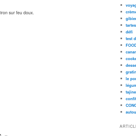
voya
crèm
iron sur feu doux.
gibie
tarte
défi
test 
FOOD
cana
cook
desse
grati
le po
légum
tajin
confi
CON
autou
ARTIC