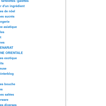
- tartelettes -galettes
r d'un ingrédient
tes de nôel
nes sucrés
ngerie
ne asiatique
lles
t
mes
ENARIAT
INE ORIENTALE
tes exotique
its
euse
interblog
es bouche
es
nes salées
erware
es diverses