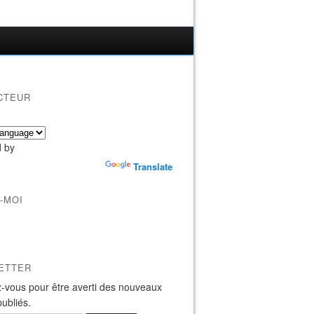
CTEUR
 by
Translate
-MOI
ETTER
-vous pour être averti des nouveaux
publiés.