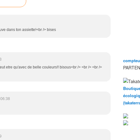
uve dans ton assiette!<br /> bises
3
compteur
PARTEN
peut etre qu'avec de belle couleurs!! bisous<br /> <br /> <br />
Boutique
écologiq
 06:38
(takater
9