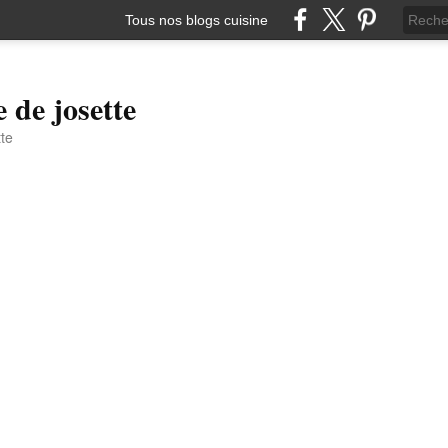
Tous nos blogs cuisine
e de josette
tte