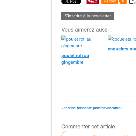
Repost
0
S'inscrire à la newsletter
Vous aimerez aussi :
coquelets n
poulet roti au
gingembre
« terrine fondante pomme-caramel
Commenter cet article