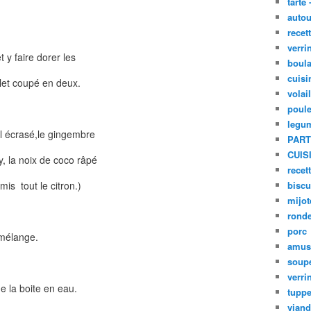
tarte 
autou
recet
verri
t y faire dorer les
boula
cuisi
let coupé en deux.
volai
poule
legu
il écrasé,le gingembre
PART
CUIS
y, la noix de coco râpé
recet
 mis tout le citron.)
biscu
mijot
ronde
porc
 mélange.
amus
soup
verri
de la boite en eau.
tupp
viand