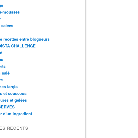
ge
e-mousses
r
s salées
de recettes entre blogueurs
ISTA CHALLENGE
rd
eo
rts
n salé
rc
es farçis
es et couscous
tures et gelées
CERVES
r d'un ingredient
LES RÉCENTS