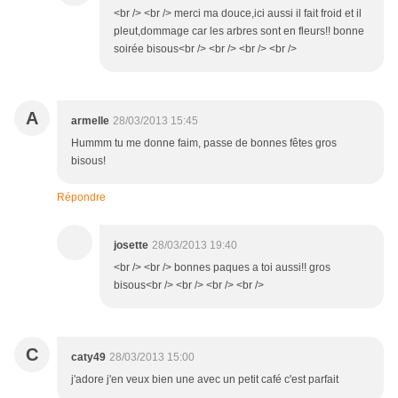
<br /> <br /> merci ma douce,ici aussi il fait froid et il
pleut,dommage car les arbres sont en fleurs!! bonne
soirée bisous<br /> <br /> <br /> <br />
A
armelle
28/03/2013 15:45
Hummm tu me donne faim, passe de bonnes fêtes gros
bisous!
Répondre
josette
28/03/2013 19:40
<br /> <br /> bonnes paques a toi aussi!! gros
bisous<br /> <br /> <br /> <br />
C
caty49
28/03/2013 15:00
j'adore j'en veux bien une avec un petit café c'est parfait