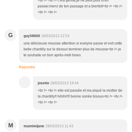
<br /> <br /> c'est génial,je ne peut plus m'en
passer.merci de ton passage et a bientot!<br /> <br />
<br /> <br />
G
guy59600
28/03/2013 12:53
une délicieuse mousse attention si evelyne passe et voit cette
belle chantilly sur le dessus terminer plus de mousse<br /> je
te souhaite un bon après-midi bises
Répondre
josette
28/03/2013 19:44
<br /> <br /> elle est passée et ma piqué la moitier de
la chantilly!! hihihi!!!! bonne soirée bisous<br /> <br />
<br /> <br />
M
mamimijane
28/03/2013 11:43