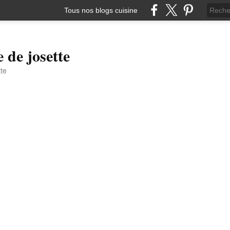
Tous nos blogs cuisine
e de josette
tte