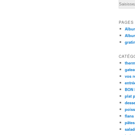
Email
PAGES
Album
Albu
grati
CATÉG
ther
gate
vos r
entré
BON 
plat 
desse
poiss
flans
pâtes 
salad