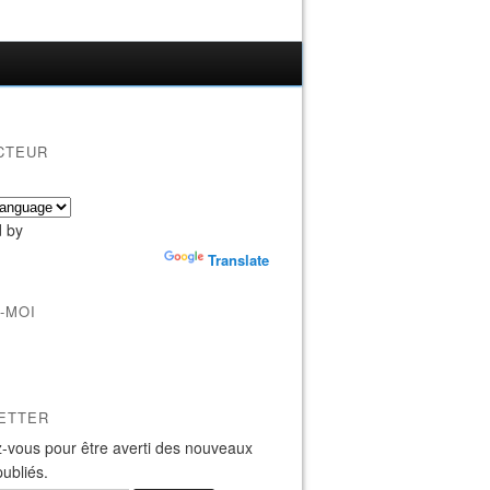
CTEUR
 by
Translate
-MOI
ETTER
-vous pour être averti des nouveaux
publiés.