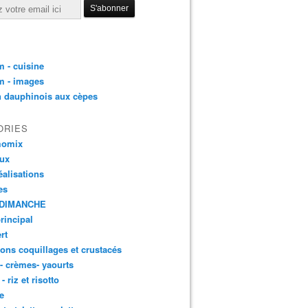
 - cuisine
m - images
n dauphinois aux cèpes
ORIES
momix
aux
éalisations
es
DIMANCHE
principal
rt
ons coquillages et crustacés
 - crèmes- yaourts
- riz et risotto
e