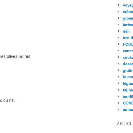
voya
crèm
gibie
tarte
défi
test 
FOOD
cana
 les olives noires
cook
desse
grati
le po
légum
tajin
confi
 du riz.
CON
autou
ARTIC