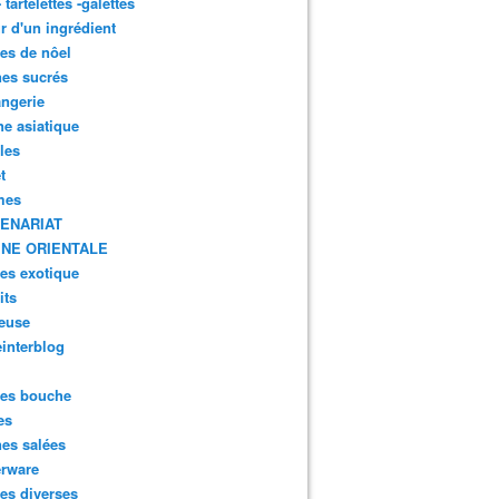
- tartelettes -galettes
r d'un ingrédient
tes de nôel
nes sucrés
ngerie
ne asiatique
lles
t
mes
ENARIAT
INE ORIENTALE
tes exotique
its
euse
interblog
es bouche
es
nes salées
erware
es diverses