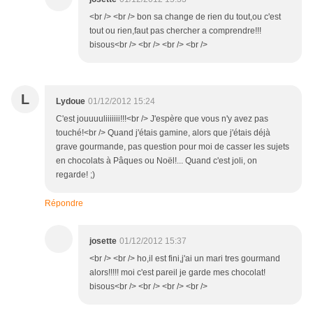
<br /> <br /> bon sa change de rien du tout,ou c'est
tout ou rien,faut pas chercher a comprendre!!!
bisous<br /> <br /> <br /> <br />
L
Lydoue
01/12/2012 15:24
C'est jouuuuliiiiiii!!!<br /> J'espère que vous n'y avez pas
touché!<br /> Quand j'étais gamine, alors que j'étais déjà
grave gourmande, pas question pour moi de casser les sujets
en chocolats à Pâques ou Noël!... Quand c'est joli, on
regarde! ;)
Répondre
josette
01/12/2012 15:37
<br /> <br /> ho,il est fini,j'ai un mari tres gourmand
alors!!!!! moi c'est pareil je garde mes chocolat!
bisous<br /> <br /> <br /> <br />