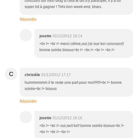
concours sur mon blog si cela te dis d'y participer, il y a un
super lot à gagner ! Très bon week-end, bises.
Répondre
josette
01/12/2012 18:14
<br /> <br /> merci céline,oui j'ai vue ton concours!!
bonne soirée bisous<br /> <br /> <br /> <br />
C
christèle
01/12/2012 17:17
hummmmmm il te reste une part pour moi!!!!!!!<br /> bonne
soirée<br /> bisous
Répondre
josette
01/12/2012 18:16
<br /> <br /> oui,sert toi!! bonne soirée bisous<br />
<br /> <br /> <br />