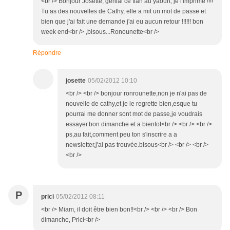
<br /> Bonjour Josette, génial ce flan au yaourt, je l'imprime !!!!
Tu as des nouvelles de Cathy, elle a mit un mot de passe et
bien que j'ai fait une demande j'ai eu aucun retour !!!!!! bon
week end<br /> ,bisous...Ronounette<br />
Répondre
josette
05/02/2012 10:10
<br /> <br /> bonjour ronrounette,non je n'ai pas de
nouvelle de cathy,et je le regrette bien,esque tu
pourrai me donner sont mot de passe,je voudrais
essayer.bon dimanche et a bientot<br /> <br /> <br />
ps,au fait,comment peu ton s'inscrire a a
newsletter,j'ai pas trouvée.bisous<br /> <br /> <br />
<br />
P
prici
05/02/2012 08:11
<br /> Miam, il doit être bien bon!!<br /> <br /> <br /> Bon
dimanche, Prici<br />