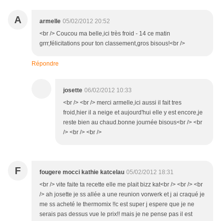
A
armelle
05/02/2012 20:52
<br /> Coucou ma belle,ici très froid - 14 ce matin
grrr,félicitations pour ton classement,gros bisous!<br />
Répondre
josette
06/02/2012 10:33
<br /> <br /> merci armelle,ici aussi il fait tres
froid,hier il a neige et aujourd'hui elle y est encore,je
reste bien au chaud.bonne journée bisous<br /> <br
/> <br /> <br />
F
fougere mocci kathie katcelau
05/02/2012 18:31
<br /> vite faite ta recette elle me plait bizz kat<br /> <br /> <br
/> ah josette je ss allée a une reunion vorwerk et j ai craqué je
me ss acheté le thermomix !!c est super j espere que je ne
serais pas dessus vue le prix!! mais je ne pense pas il est