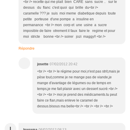
<br /> recette qui me plait bien CARE sans sucre .. sur le
dessus du flanc c'est quoi qui brille du<br />
caramelle ??? je suis moi meme diabetique depuis toute
petite porteuse d'une pompe a insuline en
permanance <br /> mon corp et une usine a sucre
imposible de faire otrement il faux faire le regime et pour
moi stricte bonne <br /> soirer jozi maggy!! <br />
Répondre
josette
07/02/2012 20:42
<br /> <br /> le régime pour moi,n'est pas strit,mais je
pèse tout,comme je ne mange pas de viande,je
mange d'avantage de légumes ou de temps en
temps,je me fait plaisir avec un dessert sucré.<br />
<br /> <br /> moi je prend des médicaments.tu peut
faire ce flan,mais enleve le caramel de
dessus.bisous ma belle<br /> <br /> <br /> <br />
I
Ipanama
06/02/2012 08:13