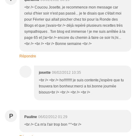
<br /> Coucou Josette, je recommence mon message car
celui d'hier soir n'est pas passé... je te disais que c'était moi
pour Février qui allait piocher chez toi pour la Ronde des
Blogs et que j'avais<br /> déjà repéré plusieurs recettes très
sympathiques . Ton blog est immense ! je me suis arrêtée à la
page 65 et j'ai<br /> encore du chemin à faire ce soir hi,hi...
<br /> <br /> <br /> Bonne semaine <br />
Répondre
josette
06/02/2012 10:35
<br /> <br /> ho!!!!!!!!! je suis contente,j'espère que tu
trouvera ton bonheur.merci a toi.bonne journée
bisous<br /> <br /> <br /> <br />
P
Pauline
06/02/2012 01:29
<br /> Ca m'a l'air trop bon ^^<br />