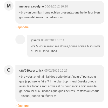
M
melayers.evelyne
05/02/2012 16:30
<br /> un bon flan hume et bien présentez une belle fleur bien
gourmandebisous ma belle<br />
Répondre
josette
05/02/2012 18:14
<br /> <br /> merci ma douce,bonne soirée bisous<br
/> <br /> <br /> <br />
C
c&#039;est anick
05/02/2012 16:27
<br /> c'est original , j'ai des perle de lait "nature" penses tu
que je puisse le faire ? il me plait bcp ; merci Josette , nous
aussi les flocons sont arrivés et du coup moins froid mais le
gel sera<br /> au rv dans quelques heures , restons au chaud
, bisous , bonne soirée<br />
Répondre