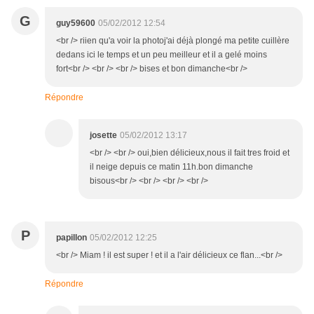
G
guy59600
05/02/2012 12:54
<br /> riien qu'a voir la photoj'ai déjà plongé ma petite cuillère
dedans ici le temps et un peu meilleur et il a gelé moins
fort<br /> <br /> <br /> bises et bon dimanche<br />
Répondre
josette
05/02/2012 13:17
<br /> <br /> oui,bien délicieux,nous il fait tres froid et
il neige depuis ce matin 11h.bon dimanche
bisous<br /> <br /> <br /> <br />
P
papillon
05/02/2012 12:25
<br /> Miam ! il est super ! et il a l'air délicieux ce flan...<br />
Répondre