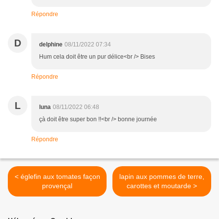
Répondre
D
delphine
08/11/2022 07:34
Hum cela doit être un pur délice<br /> Bises
Répondre
L
luna
08/11/2022 06:48
çà doit être super bon !!<br /> bonne journée
Répondre
< églefin aux tomates façon
lapin aux pommes de terre,
provençal
carottes et moutarde >