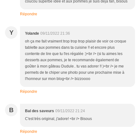
coucou superbe idée et aux pommes je suis déjà fan, bisous
Répondre
Y
Yolande
09/11/2022 21:36
oh ça me fait vraiment trop trop trop plaisir de voir ce croque
tablette aux pommes dans ta cuisine !! et encore plus
contente de lire que tu t'es régalée :)<br /> (si tu aimes les
desserts aux pommes, je te recommande également de
goûter à mon gâteau Dudule.. tu vas adorer !! )<br /> je me
permets de te chiper une photo pour une prochaine mise à
l'honneur sur mon blog<br /> bizzoooo
Répondre
B
Bal des saveurs
09/11/2022 21:24
C'est très original, j'adore! <br /> Bisous
Répondre