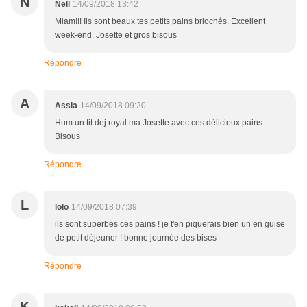
N
Nell
14/09/2018 13:42
Miam!!! Ils sont beaux tes petits pains briochés. Excellent
week-end, Josette et gros bisous
Répondre
A
Assia
14/09/2018 09:20
Hum un tit dej royal ma Josette avec ces délicieux pains.
Bisous
Répondre
L
lolo
14/09/2018 07:39
ils sont superbes ces pains ! je t'en piquerais bien un en guise
de petit déjeuner ! bonne journée des bises
Répondre
K