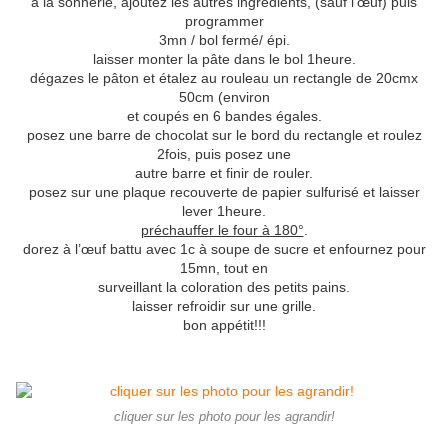
a la sonnerie, ajoutez les autres ingrédients, (sauf l’œuf) puis
programmer
3mn / bol fermé/ épi.
laisser monter la pâte dans le bol 1heure.
dégazes le pâton et étalez au rouleau un rectangle de 20cmx
50cm (environ
et coupés en 6 bandes égales.
posez une barre de chocolat sur le bord du rectangle et roulez
2fois, puis posez une
autre barre et finir de rouler.
posez sur une plaque recouverte de papier sulfurisé et laisser
lever 1heure.
préchauffer le four à 180°
.
dorez à l’œuf battu avec 1c à soupe de sucre et enfournez pour
15mn, tout en
surveillant la coloration des petits pains.
laisser refroidir sur une grille.
bon appétit!!!
cliquer sur les photo pour les agrandir!