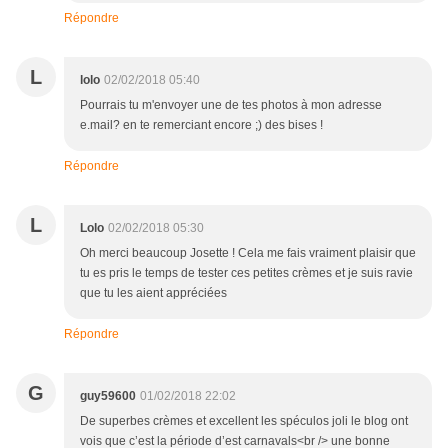
Répondre
L
lolo
02/02/2018 05:40
Pourrais tu m'envoyer une de tes photos à mon adresse
e.mail? en te remerciant encore ;) des bises !
Répondre
L
Lolo
02/02/2018 05:30
Oh merci beaucoup Josette ! Cela me fais vraiment plaisir que
tu es pris le temps de tester ces petites crèmes et je suis ravie
que tu les aient appréciées
Répondre
G
guy59600
01/02/2018 22:02
De superbes crèmes et excellent les spéculos joli le blog ont
vois que c’est la période d’est carnavals<br /> une bonne