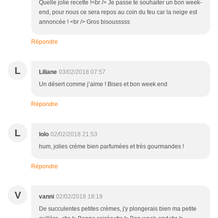
Quelle jolie recette !<br /> Je passe te souhaiter un bon week-
end, pour nous ce sera repos au coin du feu car la neige est
annoncée ! <br /> Gros bisousssss
Répondre
L
Liliane
03/02/2018 07:57
Un désert comme j’aime ! Bises et bon week end
Répondre
L
lolo
02/02/2018 21:53
hum, jolies crème bien parfumées et très gourmandes !
Répondre
V
vanni
02/02/2018 18:19
De succulentes petites crèmes, j'y plongerais bien ma petite