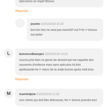
spéculoos un régal! Bisous
Répondre
josette
01/02/2018 16:32
bon ton lien ne veut pas marché!! zut !!<br /> bisous
ma belle!
L
laurencedbourges
01/02/2018 14:01
coucou,jme bien ce genre de dessert qui me rappelle des
souvenirs d'enfance mais sans spéculos lol,très
apétissante<br /> merci de la visite bonne après midi bise
Répondre
M
mamimijane
01/02/2018 11:02
une crème qui doit être délicieuse,<br /> bonne journée bizz