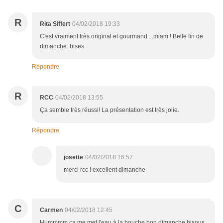
R
Rita Siffert
04/02/2018 19:33
C'est vraiment très original et gourmand....miam ! Belle fin de
dimanche..bises
Répondre
R
RCC
04/02/2018 13:55
Ça semble très réussi! La présentation est très jolie.
Répondre
josette
04/02/2018 16:57
merci rcc ! excellent dimanche
C
Carmen
04/02/2018 12:45
Hummmm ça me met l'eau à la bouche bon dimanche bisous