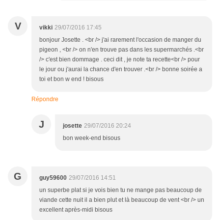
V
vikki
29/07/2016 17:45
bonjour Josette . <br /> j'ai rarement l'occasion de manger du
pigeon , <br /> on n'en trouve pas dans les supermarchés .<br
/> c'est bien dommage . ceci dit , je note ta recette<br /> pour
le jour ou j'aurai la chance d'en trouver .<br /> bonne soirée a
toi et bon w end ! bisous
Répondre
J
josette
29/07/2016 20:24
bon week-end bisous
G
guy59600
29/07/2016 14:51
un superbe plat si je vois bien tu ne mange pas beaucoup de
viande cette nuit il a bien plut et là beaucoup de vent <br /> un
excellent après-midi bisous