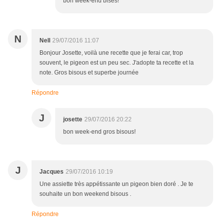
bon week-end bises!
N
Nell
29/07/2016 11:07
Bonjour Josette, voilà une recette que je ferai car, trop
souvent, le pigeon est un peu sec. J'adopte ta recette et la
note. Gros bisous et superbe journée
Répondre
J
josette
29/07/2016 20:22
bon week-end gros bisous!
J
Jacques
29/07/2016 10:19
Une assiette très appétissante un pigeon bien doré . Je te
souhaite un bon weekend bisous .
Répondre