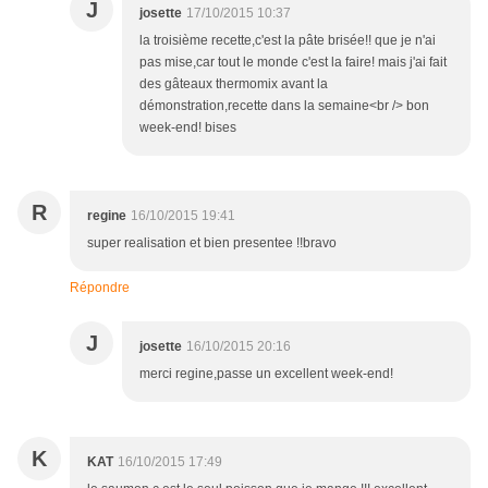
J
josette
17/10/2015 10:37
la troisième recette,c'est la pâte brisée!! que je n'ai
pas mise,car tout le monde c'est la faire! mais j'ai fait
des gâteaux thermomix avant la
démonstration,recette dans la semaine<br /> bon
week-end! bises
R
regine
16/10/2015 19:41
super realisation et bien presentee !!bravo
Répondre
J
josette
16/10/2015 20:16
merci regine,passe un excellent week-end!
K
KAT
16/10/2015 17:49