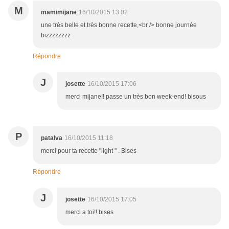
M
mamimijane
16/10/2015 13:02
une très belle et très bonne recette,<br /> bonne journée
bizzzzzzzz
Répondre
J
josette
16/10/2015 17:06
merci mijane!! passe un très bon week-end! bisous
P
patalva
16/10/2015 11:18
merci pour ta recette "light " . Bises
Répondre
J
josette
16/10/2015 17:05
merci a toi!! bises