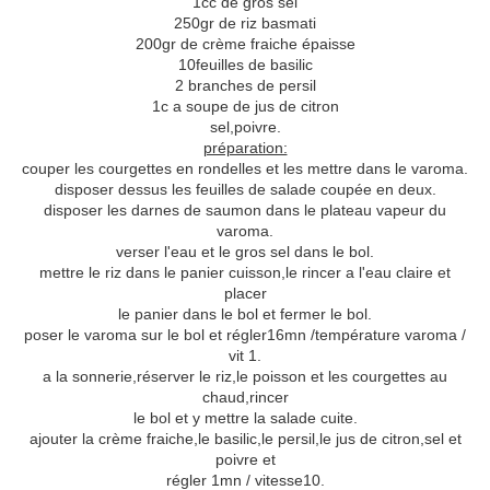
1cc de gros sel
250gr de riz basmati
200gr de crème fraiche épaisse
10feuilles de basilic
2 branches de persil
1c a soupe de jus de citron
sel,poivre.
préparation:
couper les courgettes en rondelles et les mettre dans le varoma.
disposer dessus les feuilles de salade coupée en deux.
disposer les darnes de saumon dans le plateau vapeur du
varoma.
verser l'eau et le gros sel dans le bol.
mettre le riz dans le panier cuisson,le rincer a l'eau claire et
placer
le panier dans le bol et fermer le bol.
poser le varoma sur le bol et régler16mn /température varoma /
vit 1.
a la sonnerie,réserver le riz,le poisson et les courgettes au
chaud,rincer
le bol et y mettre la salade cuite.
ajouter la crème fraiche,le basilic,le persil,le jus de citron,sel et
poivre et
régler 1mn / vitesse10.