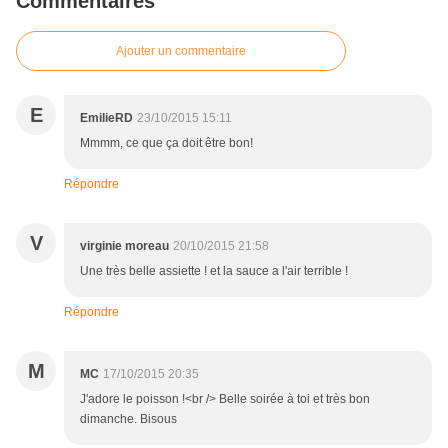
Commentaires
Ajouter un commentaire
E
EmilieRD
23/10/2015 15:11
Mmmm, ce que ça doit être bon!
Répondre
V
virginie moreau
20/10/2015 21:58
Une très belle assiette ! et la sauce a l'air terrible !
Répondre
M
MC
17/10/2015 20:35
J'adore le poisson !<br /> Belle soirée à toi et très bon
dimanche. Bisous