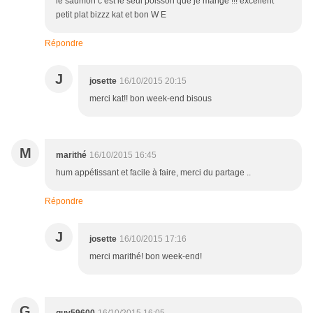
le saumon c est le seul poisson que je mange !!! excellent
petit plat bizzz kat et bon W E
Répondre
J
josette
16/10/2015 20:15
merci kat!! bon week-end bisous
M
marithé
16/10/2015 16:45
hum appétissant et facile à faire, merci du partage ..
Répondre
J
josette
16/10/2015 17:16
merci marithé! bon week-end!
G