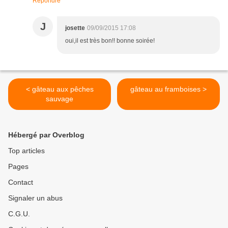
Répondre
J
josette
09/09/2015 17:08
oui,il est très bon!! bonne soirée!
< gâteau aux pêches
gâteau au framboises >
sauvage
Hébergé par Overblog
Top articles
Pages
Contact
Signaler un abus
C.G.U.