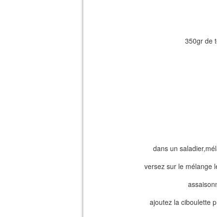
350gr de t
dans un saladier,méla
versez sur le mélange le
assaisonn
ajoutez la ciboulette 