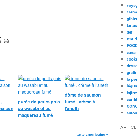
voya
crèm
gibie
tarte
défi
test 
FOOD
cana
cook
desse
grati
le po
légum
tajin
dôme de saumon
confi
,
purée de petits pois
fumé , crème à
CON
maison
au wasabi et au
l'aneth
autou
maquereau fumé
ARTIC
tarte americaine »