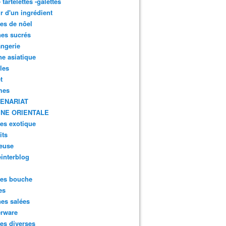
- tartelettes -galettes
r d'un ingrédient
tes de nôel
nes sucrés
ngerie
ne asiatique
lles
t
mes
ENARIAT
INE ORIENTALE
tes exotique
its
euse
interblog
es bouche
es
nes salées
erware
es diverses