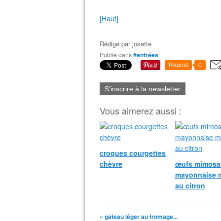
[Haut]
Rédigé par
josette
Publié dans
#entrées
Repost
0
S'inscrire à la newsletter
Vous aimerez aussi :
croques courgettes
chèvre
œufs mimosa 
mayonnaise 
au citron
« gâteau léger au fromage...