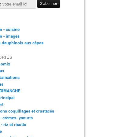
 - cuisine
m - images
n dauphinois aux cèpes
ORIES
momix
aux
éalisations
es
DIMANCHE
principal
rt
ons coquillages et crustacés
 - crèmes- yaourts
- riz et risotto
e