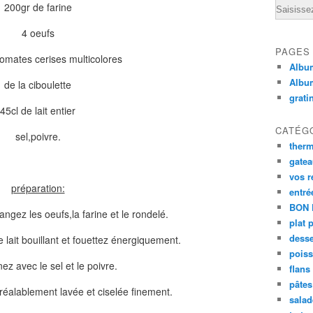
Email
200gr de farine
4 oeufs
PAGES
omates cerises multicolores
Album
Albu
de la ciboulette
grati
45cl de lait entier
CATÉG
sel,poivre.
ther
gate
vos r
préparation:
entré
BON 
ngez les oeufs,la farine et le rondelé.
plat 
desse
 lait bouillant et fouettez énergiquement.
poiss
ez avec le sel et le poivre.
flans
pâtes 
préalablement lavée et ciselée finement.
salad