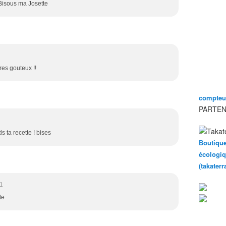
 Bisous ma Josette
res gouteux !!
compteur
PARTEN
s ta recette ! bises
Boutique
écologiq
(takater
41
te