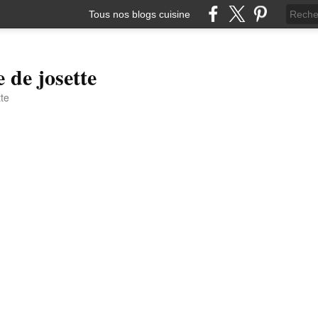
Tous nos blogs cuisine
e de josette
tte