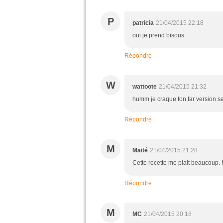
P
patricia
21/04/2015 22:18
oui je prend bisous
Répondre
W
wattoote
21/04/2015 21:32
humm je craque ton far version s
Répondre
M
Maité
21/04/2015 21:28
Cette recette me plait beaucoup. 
Répondre
M
MC
21/04/2015 20:18