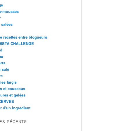
ge
e-mousses
r
s salées
de recettes entre blogueurs
ISTA CHALLENGE
rd
eo
rts
n salé
rc
es farçis
es et couscous
tures et gelées
CERVES
r d'un ingredient
LES RÉCENTS