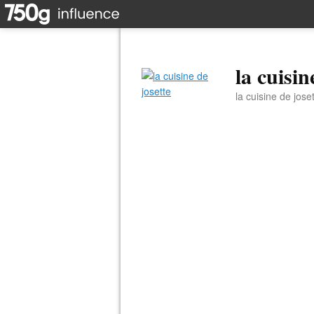
la cuisin
la cuisine de jose