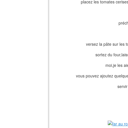
placez les tomates cerises
préch
versez la pâte sur les
sortez du four,lais
moi,je les ai
vous pouvez ajoutez quelques
servi