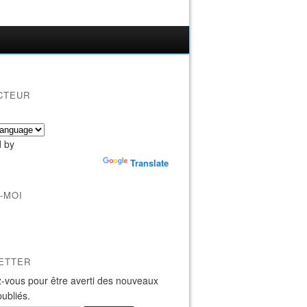
CTEUR
 by
Translate
-MOI
ETTER
-vous pour être averti des nouveaux
publiés.