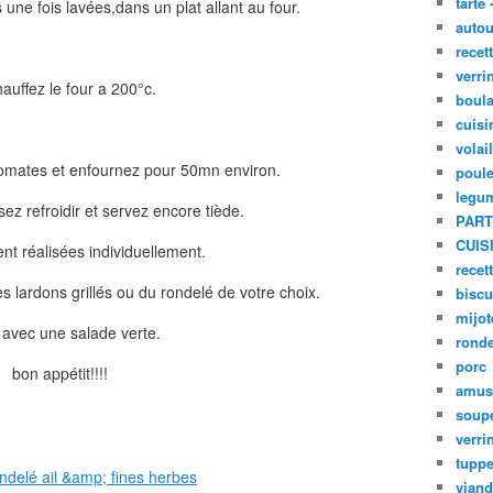
tarte 
 une fois lavées,dans un plat allant au four.
autou
recet
verri
auffez le four a 200°c.
boula
cuisi
volai
 tomates et enfournez pour 50mn environ.
poule
legu
sez refroidir et servez encore tiède.
PART
CUIS
ent réalisées individuellement.
recet
 lardons grillés ou du rondelé de votre choix.
biscu
mijot
r avec une salade verte.
ronde
porc
bon appétit!!!!
amus
soup
verri
tupp
viand