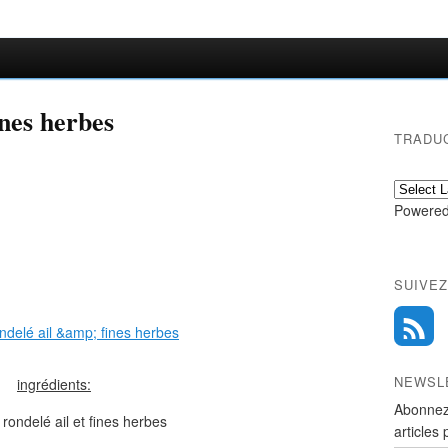
ines herbes
TRADU
Powered
SUIVEZ
NEWSL
ingrédients:
Abonnez
rondelé ail et fines herbes
articles 