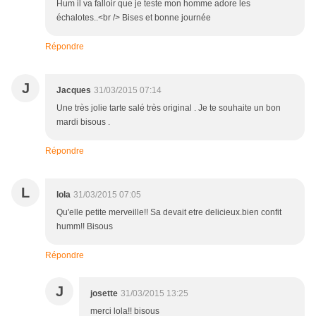
Hum il va falloir que je teste mon homme adore les
échalotes..<br /> Bises et bonne journée
Répondre
J
Jacques
31/03/2015 07:14
Une très jolie tarte salé très original . Je te souhaite un bon
mardi bisous .
Répondre
L
lola
31/03/2015 07:05
Qu'elle petite merveille!! Sa devait etre delicieux.bien confit
humm!! Bisous
Répondre
J
josette
31/03/2015 13:25
merci lola!! bisous