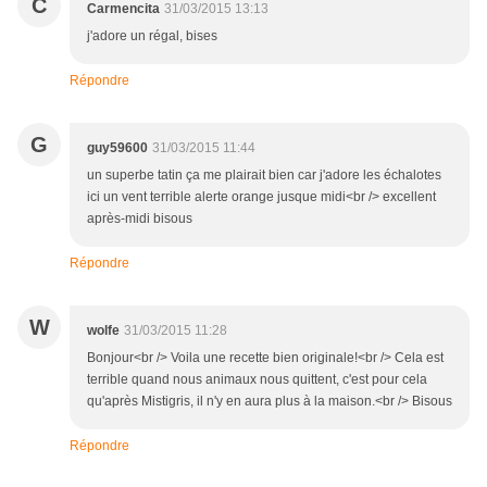
C
Carmencita
31/03/2015 13:13
j'adore un régal, bises
Répondre
G
guy59600
31/03/2015 11:44
un superbe tatin ça me plairait bien car j'adore les échalotes
ici un vent terrible alerte orange jusque midi<br /> excellent
après-midi bisous
Répondre
W
wolfe
31/03/2015 11:28
Bonjour<br /> Voila une recette bien originale!<br /> Cela est
terrible quand nous animaux nous quittent, c'est pour cela
qu'après Mistigris, il n'y en aura plus à la maison.<br /> Bisous
Répondre