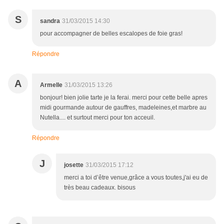
S
sandra
31/03/2015 14:30
pour accompagner de belles escalopes de foie gras!
Répondre
A
Armelle
31/03/2015 13:26
bonjour! bien jolie tarte je la ferai. merci pour cette belle apres
midi gourmande autour de gauffres, madeleines,et marbre au
Nutella.... et surtout merci pour ton acceuil.
Répondre
J
josette
31/03/2015 17:12
merci a toi d’être venue,grâce a vous toutes,j'ai eu de
très beau cadeaux. bisous