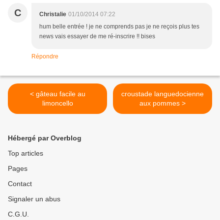
C
Christalie
01/10/2014 07:22
hum belle entrée ! je ne comprends pas je ne reçois plus tes
news vais essayer de me ré-inscrire !! bises
Répondre
< gâteau facile au
croustade languedocienne
limoncello
aux pommes >
Hébergé par Overblog
Top articles
Pages
Contact
Signaler un abus
C.G.U.