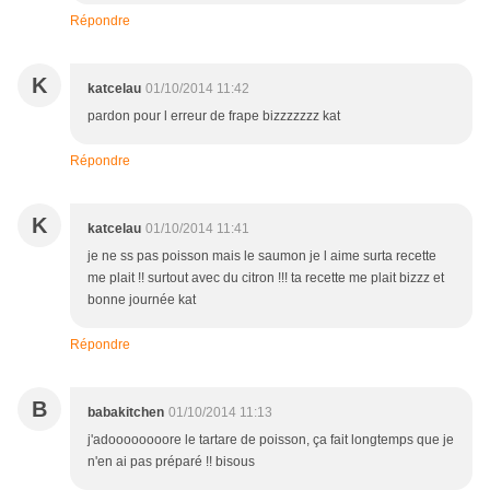
Répondre
K
katcelau
01/10/2014 11:42
pardon pour l erreur de frape bizzzzzzz kat
Répondre
K
katcelau
01/10/2014 11:41
je ne ss pas poisson mais le saumon je l aime surta recette
me plait !! surtout avec du citron !!! ta recette me plait bizzz et
bonne journée kat
Répondre
B
babakitchen
01/10/2014 11:13
j'adoooooooore le tartare de poisson, ça fait longtemps que je
n'en ai pas préparé !! bisous