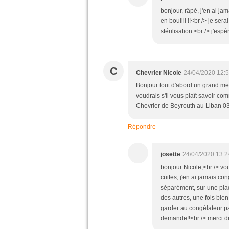
bonjour, râpé, j'en ai jam
en bouilli !!<br /> je ser
stérilisation.<br /> j'es
C
Chevrier Nicole
24/04/2020 12:
Bonjour tout d'abord un grand merc
voudrais s'il vous plaît savoir co
Chevrier de Beyrouth au Liban 
Répondre
josette
24/04/2020 13:2
bonjour Nicole,<br /> vou
cuites, j'en ai jamais co
séparément, sur une plaq
des autres, une fois bie
garder au congélateur pa
demande!!<br /> merci de