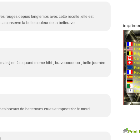
es rouges depuis longtemps avec cette recette ,elle est
rt a conservé la belle couleur de la betterave .
imprimer
n mais j en fait quand meme hihi , bravoooooooo , belle journée
e des bocaux de betteraves crues et rapees<br /> merci
Print 
5