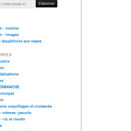
 - cuisine
m - images
n dauphinois aux cèpes
ORIES
momix
aux
éalisations
es
DIMANCHE
principal
rt
ons coquillages et crustacés
 - crèmes- yaourts
- riz et risotto
e