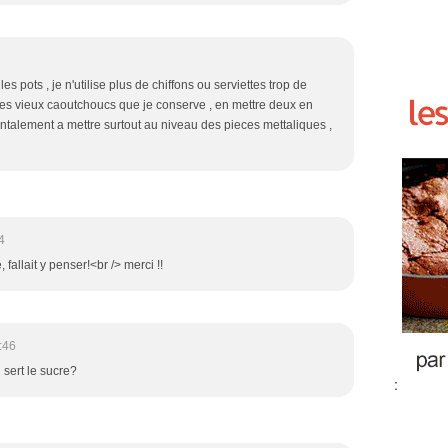
les pots , je n'utilise plus de chiffons ou serviettes trop de
e les vieux caoutchoucs que je conserve , en mettre deux en
ontalement a mettre surtout au niveau des pieces mettaliques ,
4
 fallait y penser!<br /> merci !!
:46
 sert le sucre?
: