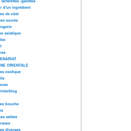
- tartelettes -galettes
r d'un ingrédient
tes de nôel
nes sucrés
ngerie
ne asiatique
lles
t
mes
ENARIAT
INE ORIENTALE
tes exotique
its
euse
interblog
es bouche
es
nes salées
erware
es diverses