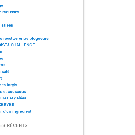
ge
e-mousses
r
s salées
de recettes entre blogueurs
ISTA CHALLENGE
rd
eo
rts
n salé
rc
es farçis
es et couscous
tures et gelées
CERVES
r d'un ingredient
LES RÉCENTS