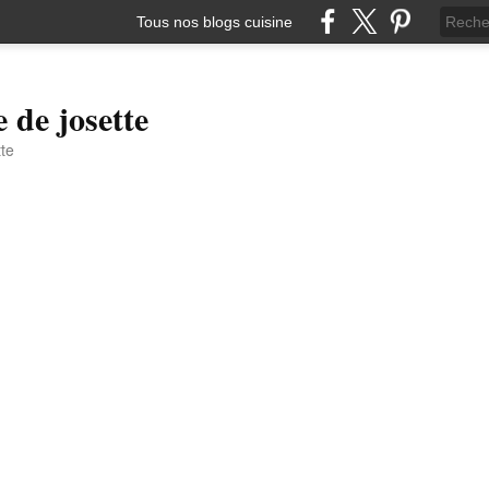
Tous nos blogs cuisine
e de josette
tte