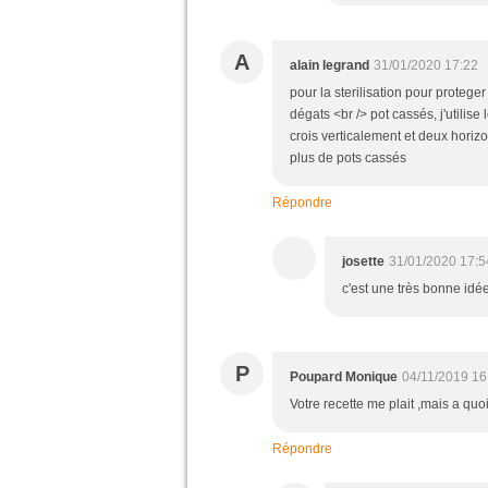
A
alain legrand
31/01/2020 17:22
pour la sterilisation pour proteger 
dégats <br /> pot cassés, j'utilis
crois verticalement et deux horiz
plus de pots cassés
Répondre
josette
31/01/2020 17:5
c'est une très bonne idée,
P
Poupard Monique
04/11/2019 16
Votre recette me plait ,mais a quoi
Répondre