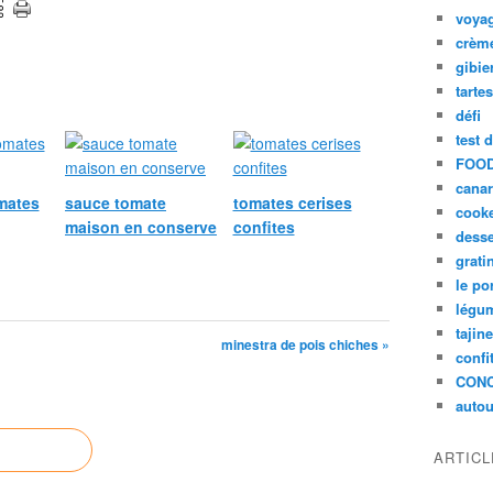
voya
crèm
gibie
tarte
défi
test 
FOOD
cana
mates
sauce tomate
tomates cerises
cook
maison en conserve
confites
desse
grati
le po
légum
tajin
minestra de pois chiches »
confi
CON
autou
ARTIC