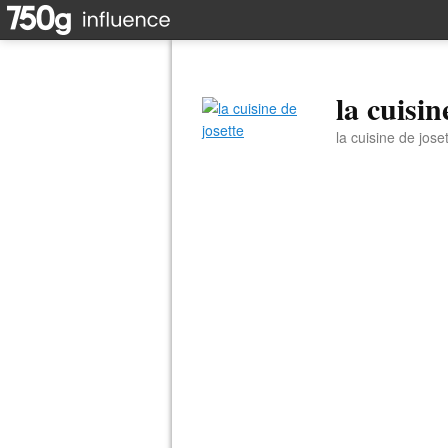
la cuisin
la cuisine de jose