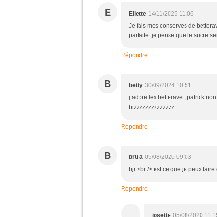
E
Eliette
14/11/2025 11:06
Je fais mes conserves de betterav
parfaite ,je pense que le sucre se
Répondre
B
betty
30/09/2024 10:51
j adore les betterave , patrick no
bizzzzzzzzzzzzzz
Répondre
B
bru a
05/08/2020 09:03
bjr <br /> est ce que je peux fair
Répondre
josette
05/08/2020 11:1