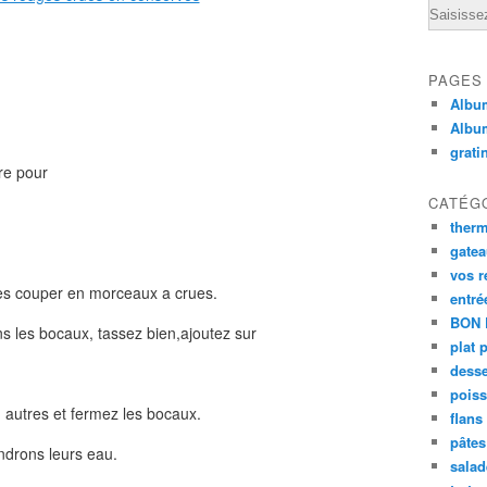
Email
PAGES
Album
Albu
grati
re pour
CATÉG
ther
gate
vos r
 les couper en morceaux a crues.
entré
BON 
s les bocaux, tassez bien,ajoutez sur
plat 
desse
poiss
 autres et fermez les bocaux.
flans
pâtes 
endrons leurs eau.
salad