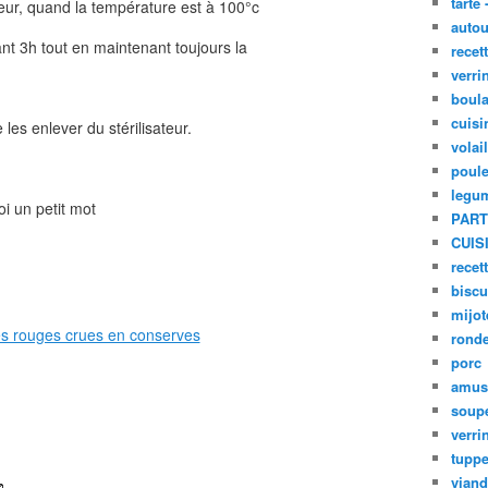
tarte 
teur, quand la température est à 100°c
autou
dant 3h tout en maintenant toujours la
recet
verri
boula
cuisi
 les enlever du stérilisateur.
volai
poule
legu
i un petit mot
PART
CUIS
recet
biscu
mijot
ronde
porc
amus
soup
verri
tupp
viand