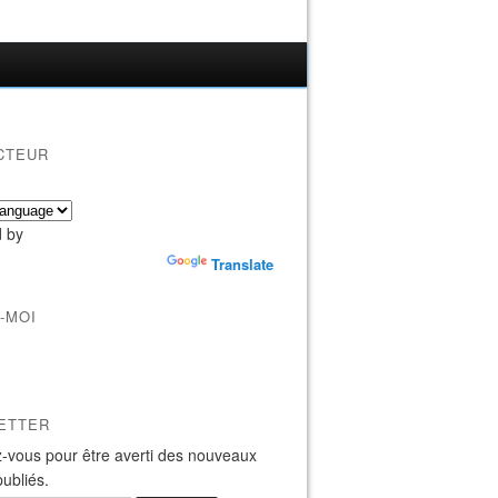
CTEUR
 by
Translate
-MOI
ETTER
-vous pour être averti des nouveaux
publiés.