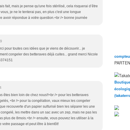
ais fait, mais je pense qu'une fois stérilisé, cela risquerai d’être
ai vous, je ne le tenterai pas, en plus c'est une longue
père avoir répondue à votre question.<br /> bonne journée
59
i pour toutes ces idées que je viens de découvrir... je
mment congeler des betteraves déjà cuites... grand merci Nicole
compteur
03374151
PARTEN
Boutique
4
écologiq
(takater
s êtes bien loin de chez nous!!<br /> pour les betteraves
ngelés, <br /> pour la congélation, vaux mieux les congeler
ue recouverte d'un papier sulfurisé bien les séparer les une
n congelé, les mettre dans un sac avec un zep, mais ne pas les
s plus de 8mois.<br /> ensuite, vous pouvez les utiliser à la
 votre passage et peut être à bientôt!