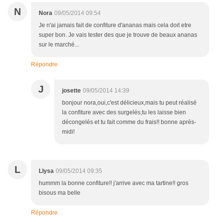
N
Nora
09/05/2014 09:54
Je n'ai jamais fait de confiture d'ananas mais cela doit etre
super bon. Je vais tester des que je trouve de beaux ananas
sur le marché...
Répondre
J
josette
09/05/2014 14:39
bonjour nora,oui,c'est délicieux,mais tu peut réalisé
la confiture avec des surgelés,tu les laisse bien
décongelés et tu fait comme du frais!! bonne après-
midi!
L
Llysa
09/05/2014 09:35
hummm la bonne confiture!! j'arrive avec ma tartine!! gros
bisous ma belle
Répondre