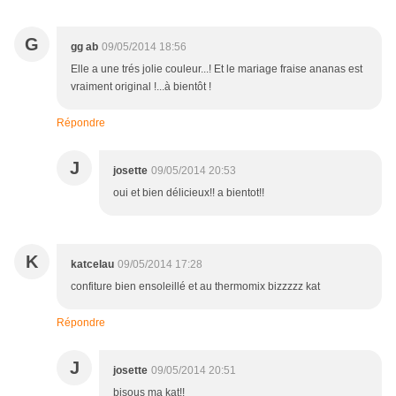
G
gg ab
09/05/2014 18:56
Elle a une trés jolie couleur...! Et le mariage fraise ananas est
vraiment original !...à bientôt !
Répondre
J
josette
09/05/2014 20:53
oui et bien délicieux!! a bientot!!
K
katcelau
09/05/2014 17:28
confiture bien ensoleillé et au thermomix bizzzzz kat
Répondre
J
josette
09/05/2014 20:51
bisous ma kat!!