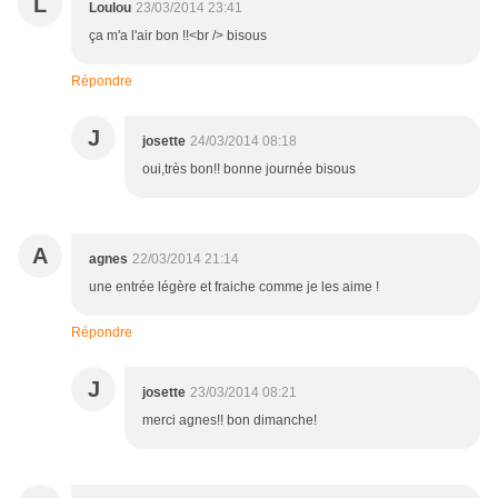
L
Loulou
23/03/2014 23:41
ça m'a l'air bon !!<br /> bisous
Répondre
J
josette
24/03/2014 08:18
oui,très bon!! bonne journée bisous
A
agnes
22/03/2014 21:14
une entrée légère et fraiche comme je les aime !
Répondre
J
josette
23/03/2014 08:21
merci agnes!! bon dimanche!