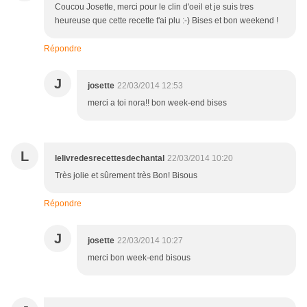
Coucou Josette, merci pour le clin d'oeil et je suis tres
heureuse que cette recette t'ai plu :-) Bises et bon weekend !
Répondre
J
josette
22/03/2014 12:53
merci a toi nora!! bon week-end bises
L
lelivredesrecettesdechantal
22/03/2014 10:20
Très jolie et sûrement très Bon! Bisous
Répondre
J
josette
22/03/2014 10:27
merci bon week-end bisous