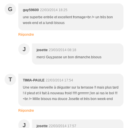
G
guy59600
22/03/2014 18:25
une superbe entrée et excellent fromage<br /> un très bon
week-end et a lundi bisous
Répondre
J
josette
23/03/2014 08:18
merci Guy,passe un bon dimanche.bisous
T
TIMIA-PAULE
22/03/2014 17:54
Une vraie merveille à déguster sur la terrasse !! mais plus tard
! il pleut et il fait à nouveau froid !!!!! grrrrrrrr j'en ai ras le bol !!!
<br /> Mille bisous ma douce Josette et très bon week-end
Répondre
J
josette
22/03/2014 17:57