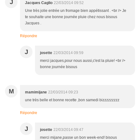
J
Jacques Caglio
22/03/2014 09:52
Une très jolie entrée un fromage bien appétissant . <br /> Je
te souhaite une bonne journée pluie chez nous bisous
Jacques .
Répondre
J
josette
22/03/2014 09:59
merci jacques,pour nous aussi,c'est la pluie! <br />
bonne journée bisous
M
mamimijane
22/03/2014 09:23
une très belle et bonne recette ,bon samedi bizzzzzzzzz
Répondre
J
josette
22/03/2014 09:47
merci mijane,passe un bon week-end! bisous