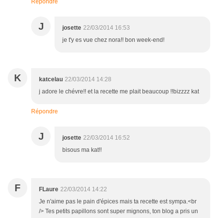
Répondre
J
josette
22/03/2014 16:53
je t'y es vue chez nora!! bon week-end!
K
katcelau
22/03/2014 14:28
j adore le chévre!! et la recette me plait beaucoup !!bizzzz kat
Répondre
J
josette
22/03/2014 16:52
bisous ma kat!!
F
FLaure
22/03/2014 14:22
Je n'aime pas le pain d'épices mais ta recette est sympa.<br
/> Tes petits papillons sont super mignons, ton blog a pris un