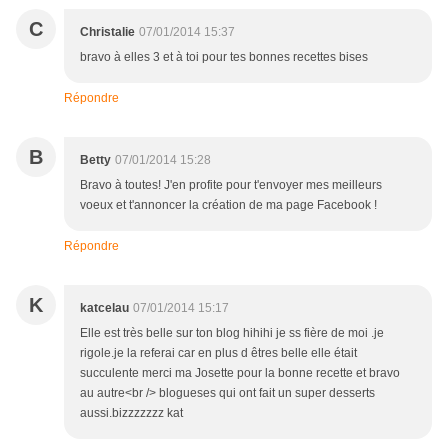
C
Christalie
07/01/2014 15:37
bravo à elles 3 et à toi pour tes bonnes recettes bises
Répondre
B
Betty
07/01/2014 15:28
Bravo à toutes! J'en profite pour t'envoyer mes meilleurs
voeux et t'annoncer la création de ma page Facebook !
Répondre
K
katcelau
07/01/2014 15:17
Elle est très belle sur ton blog hihihi je ss fière de moi .je
rigole.je la referai car en plus d êtres belle elle était
succulente merci ma Josette pour la bonne recette et bravo
au autre<br /> blogueses qui ont fait un super desserts
aussi.bizzzzzzz kat