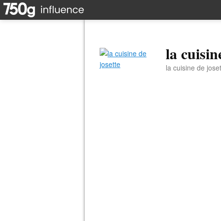
la cuisin
la cuisine de jose