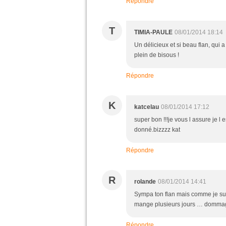
Répondre
T
TIMIA-PAULE
08/01/2014 18:14
Un délicieux et si beau flan, qui 
plein de bisous !
Répondre
K
katcelau
08/01/2014 17:12
super bon !!!je vous l assure je l 
donné.bizzzz kat
Répondre
R
rolande
08/01/2014 14:41
Sympa ton flan mais comme je suis
mange plusieurs jours … domma
Répondre