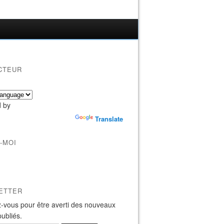
CTEUR
 by
Translate
-MOI
ETTER
-vous pour être averti des nouveaux
publiés.