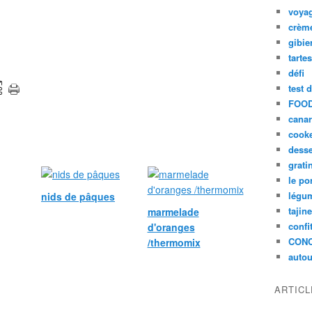
voya
crèm
gibie
tarte
défi
test 
FOOD
cana
cook
desse
grati
le po
légum
nids de pâques
tajin
marmelade
confi
d'oranges
CON
/thermomix
autou
ARTIC