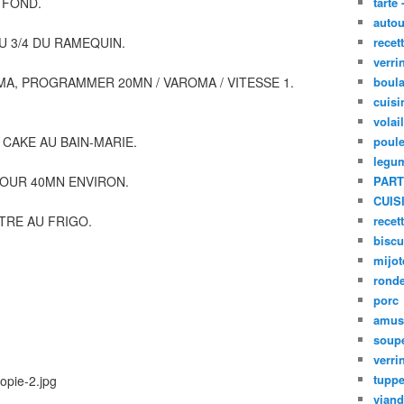
 FOND.
tarte 
autou
U 3/4 DU RAMEQUIN.
recet
verri
A, PROGRAMMER 20MN / VAROMA / VITESSE 1.
boula
cuisi
volai
A CAKE AU BAIN-MARIE.
poule
legu
OUR 40MN ENVIRON.
PART
CUIS
TRE AU FRIGO.
recet
biscu
mijot
ronde
porc
amus
soup
verri
tupp
viand