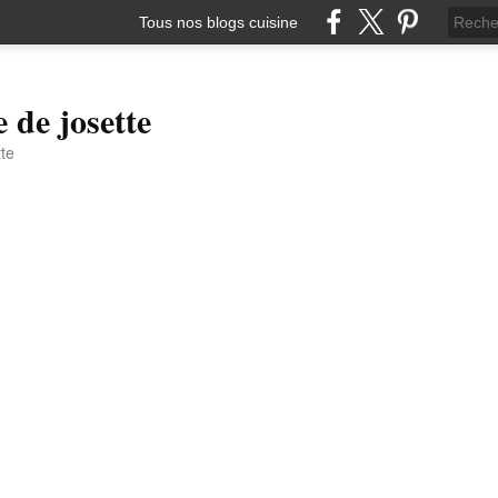
Tous nos blogs cuisine
e de josette
tte