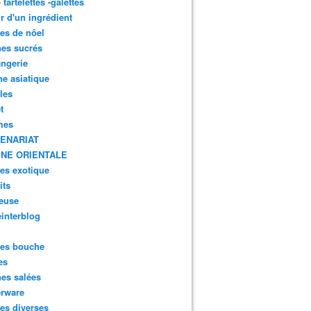
- tartelettes -galettes
r d'un ingrédient
tes de nôel
nes sucrés
ngerie
ne asiatique
lles
t
mes
ENARIAT
INE ORIENTALE
tes exotique
its
euse
interblog
es bouche
es
nes salées
erware
es diverses