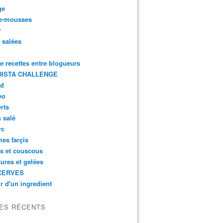
ge
e-mousses
r
s salées
de recettes entre blogueurs
ISTA CHALLENGE
rd
eo
rts
n salé
rc
es farçis
es et couscous
tures et gelées
CERVES
r d'un ingredient
LES RÉCENTS