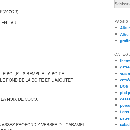
Email
E(397GR)
PAGES
ALENT AU
Album
Albu
grati
CATÉG
ther
gate
LE BOL,PUIS REMPLIR LA BOITE
vos r
LE FOND DE LA BOITE ET L'AJOUTER
entré
BON 
plat 
 LA NOIX DE COCO.
desse
poiss
flans
pâtes 
S ASSEZ PROFOND,Y VERSER DU CARAMEL
salad