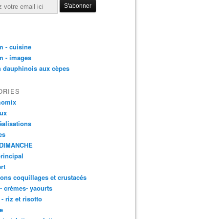
 - cuisine
m - images
n dauphinois aux cèpes
ORIES
momix
aux
éalisations
es
DIMANCHE
principal
rt
ons coquillages et crustacés
 - crèmes- yaourts
- riz et risotto
e