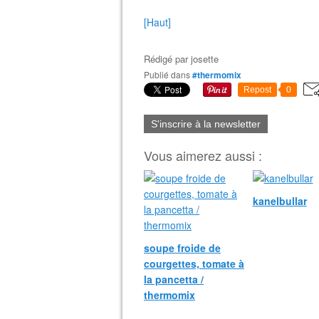
[Haut]
Rédigé par
josette
Publié dans
#thermomix
Repost
0
S'inscrire à la newsletter
Vous aimerez aussi :
kanelbullar
soupe froide de
courgettes, tomate à
la pancetta /
thermomix