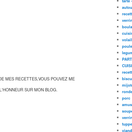
tarte 
autou
recet
verri
boula
cuisi
volai
poule
legu
PART
CUIS
recet
 DE MES RECETTES,VOUS POUVEZ ME
biscu
mijot
 L'HONNEUR SUR MON BLOG.
ronde
porc
amus
soup
verri
tupp
viand