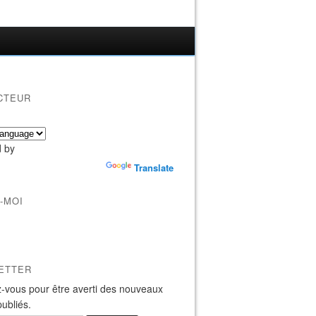
CTEUR
 by
Translate
-MOI
ETTER
-vous pour être averti des nouveaux
publiés.