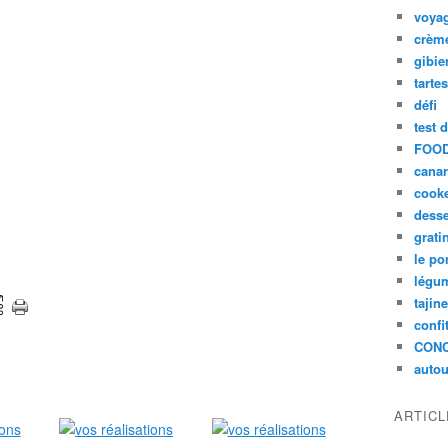
voya
crèm
gibie
tarte
défi
test 
FOOD
cana
cook
desse
grati
le po
légum
tajin
confi
CON
autou
ARTIC