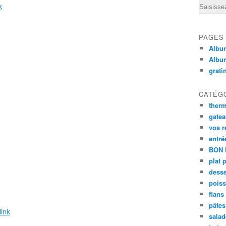
Email
k
PAGES
Album
Albu
grati
CATÉG
ther
gate
vos r
entré
BON 
plat 
desse
poiss
flans
pâtes 
link
salad