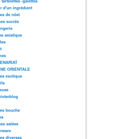
- tartelettes -galettes
r d'un ingrédient
tes de nôel
nes sucrés
ngerie
ne asiatique
lles
t
mes
ENARIAT
INE ORIENTALE
tes exotique
its
euse
interblog
es bouche
es
nes salées
erware
es diverses