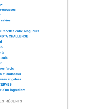
ge
e-mousses
r
s salées
de recettes entre blogueurs
ISTA CHALLENGE
rd
eo
rts
n salé
rc
es farçis
es et couscous
tures et gelées
CERVES
r d'un ingredient
LES RÉCENTS