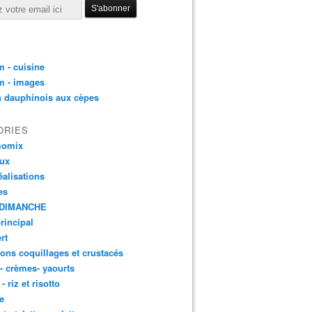
 - cuisine
m - images
n dauphinois aux cèpes
ORIES
momix
aux
éalisations
es
DIMANCHE
principal
rt
ons coquillages et crustacés
 - crèmes- yaourts
- riz et risotto
e