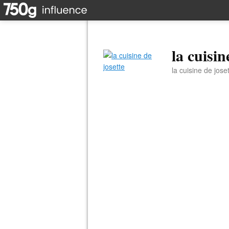
la cuisin
la cuisine de jose