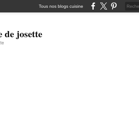
Tous nos blogs cuisine
e de josette
tte