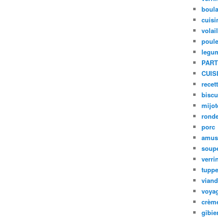
boula
cuisi
volai
poule
legu
PART
CUIS
recet
biscu
mijot
ronde
porc
amus
soup
verri
tupp
viand
voya
crèm
gibie