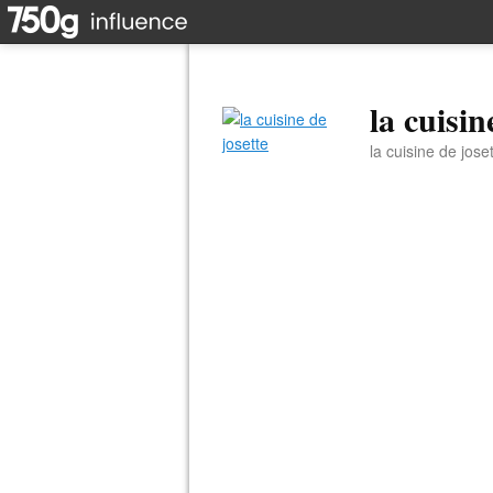
la cuisin
la cuisine de jose