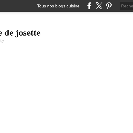
Tous nos blogs cuisine
e de josette
tte