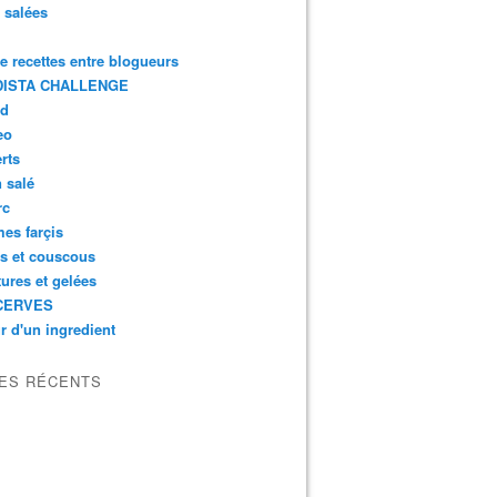
s salées
de recettes entre blogueurs
ISTA CHALLENGE
rd
eo
rts
n salé
rc
es farçis
es et couscous
tures et gelées
CERVES
r d'un ingredient
LES RÉCENTS