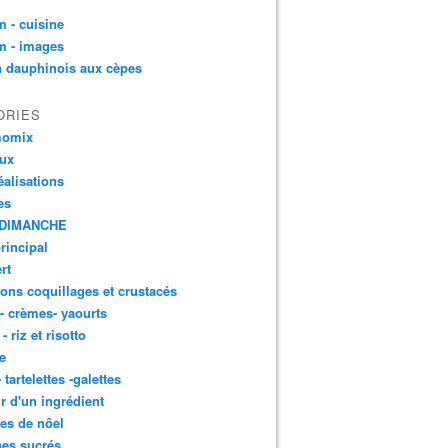
 - cuisine
m - images
n dauphinois aux cèpes
ORIES
momix
aux
éalisations
es
DIMANCHE
principal
rt
ons coquillages et crustacés
 - crèmes- yaourts
- riz et risotto
e
- tartelettes -galettes
r d'un ingrédient
tes de nôel
nes sucrés