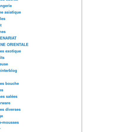
ngerie
ne asiatique
lles
t
mes
ENARIAT
INE ORIENTALE
tes exotique
its
euse
interblog
es bouche
es
nes salées
erware
es diverses
ge
e-mousses
r