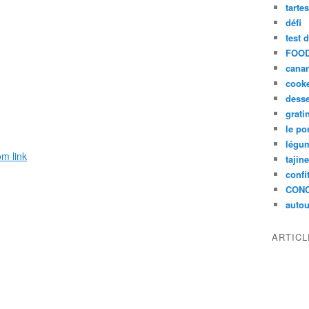
tarte
défi
test 
FOOD
cana
cook
desse
grati
le po
légum
om link
tajin
confi
CON
autou
ARTIC