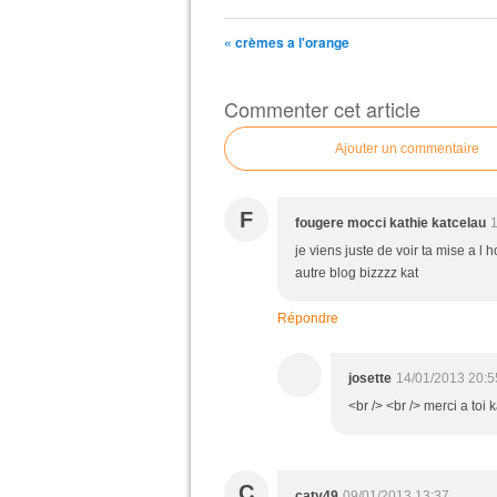
« crèmes a l'orange
Commenter cet article
Ajouter un commentaire
F
fougere mocci kathie katcelau
1
je viens juste de voir ta mise a l h
autre blog bizzzz kat
Répondre
josette
14/01/2013 20:5
<br /> <br /> merci a toi k
C
caty49
09/01/2013 13:37