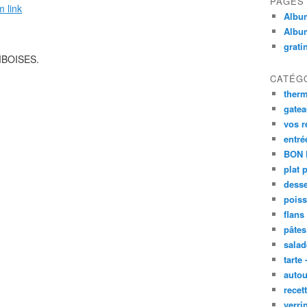
PAGES
m link
Album
Albu
grati
BOISES.
CATÉG
ther
gate
vos r
entré
BON 
plat 
desse
poiss
flans
pâtes 
salad
tarte 
autou
recet
verri