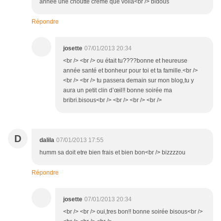
année une choutte creme que voila<br /> bidous
Répondre
josette
07/01/2013 20:34
<br /> <br /> ou était tu????bonne et heureuse
année santé et bonheur pour toi et ta famille.<br />
<br /> <br /> tu passera demain sur mon blog,tu y
aura un petit clin d’œil!! bonne soirée ma
bribri.bisous<br /> <br /> <br /> <br />
D
dalila
07/01/2013 17:55
humm sa doit etre bien frais et bien bon<br /> bizzzzou
Répondre
josette
07/01/2013 20:34
<br /> <br /> oui,tres bon!! bonne soirée bisous<br />