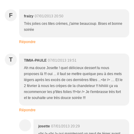
F
fraizy
07/01/2013 20:50
Très jolies ces tites crèmes, j'aime beaucoup. Bises et bonne
soirée
Répondre
T
TIMIA-PAULE
07/01/2013 19:51
Ah ma douce Josette ! quel délicieux dessert tu nous
proposes là !!! oui ... il faut se mettre quelque peu à des mets
légers après les excés de ces dernières fêtes ...<br /> .... Et le
2 février à nous les crèpes de la chandeleur !! hihiiiii ça va
recommencer les p'tites folies !!!<br /> Je t'embrasse très fort
et te souhaite une très douce soirée !!!
Répondre
josette
07/01/2013 20:29
<br /> <br /> oui,maintenant un peut de léger avant