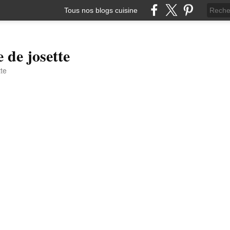
Tous nos blogs cuisine
e de josette
tte