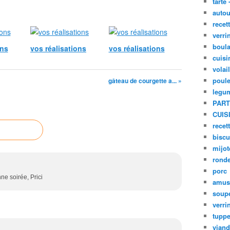
tarte 
autou
recet
verri
boula
ons
vos réalisations
vos réalisations
cuisi
volai
poule
gâteau de courgette a... »
legu
PART
CUIS
recet
biscu
mijot
ronde
porc
ne soirée, Prici
amus
soup
verri
tupp
viand