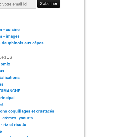
 - cuisine
m - images
n dauphinois aux cèpes
ORIES
momix
aux
éalisations
es
DIMANCHE
principal
rt
ons coquillages et crustacés
 - crèmes- yaourts
- riz et risotto
e