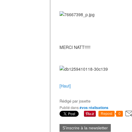
MERCI NATT!!!!!
[Haut]
Rédigé par
josette
Publié dans
#vos réalisations
Repost
0
S'inscrire à la newsletter