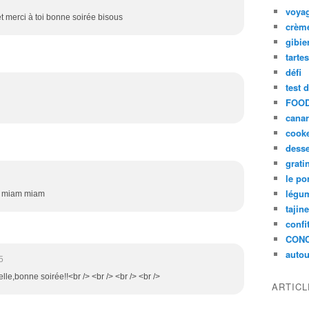
voya
et merci à toi bonne soirée bisous
crèm
gibie
tarte
défi
test 
FOOD
cana
cook
desse
grati
le po
légum
 /> miam miam
tajin
confi
CON
autou
5
elle,bonne soirée!!<br /> <br /> <br /> <br />
ARTIC