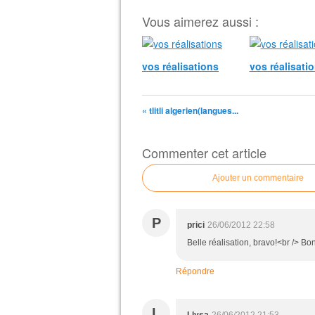
Vous aimerez aussi :
vos réalisations
vos réalisati
« tlitli algerien(langues...
Commenter cet article
Ajouter un commentaire
P
prici
26/06/2012 22:58
Belle réalisation, bravo!<br /> Bon
Répondre
L