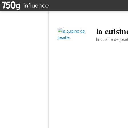
la cuisin
la cuisine de jose