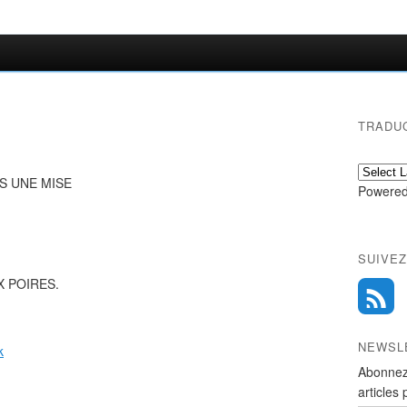
TRADU
S UNE MISE
Powered
SUIVEZ
X POIRES.
NEWSL
k
Abonnez
articles 