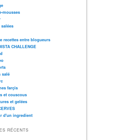
ge
e-mousses
r
s salées
de recettes entre blogueurs
ISTA CHALLENGE
rd
eo
rts
n salé
rc
es farçis
es et couscous
tures et gelées
CERVES
r d'un ingredient
LES RÉCENTS