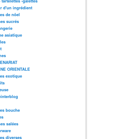
- tartelettes -galettes
r d'un ingrédient
tes de nôel
nes sucrés
ngerie
ne asiatique
lles
t
mes
ENARIAT
INE ORIENTALE
tes exotique
its
euse
interblog
es bouche
es
nes salées
erware
es diverses