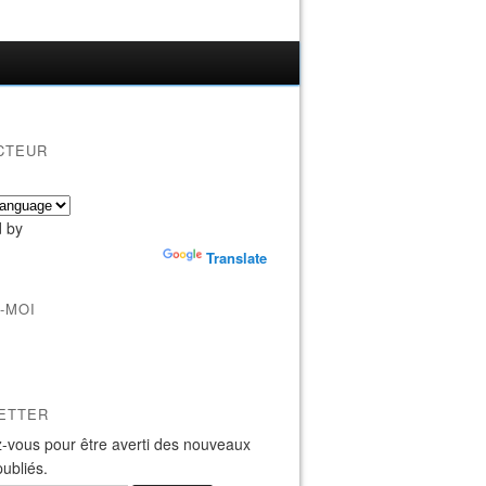
CTEUR
 by
Translate
-MOI
ETTER
-vous pour être averti des nouveaux
publiés.