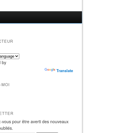
CTEUR
 by
Translate
-MOI
ETTER
-vous pour être averti des nouveaux
publiés.