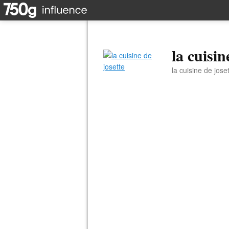
la cuisin
la cuisine de jose