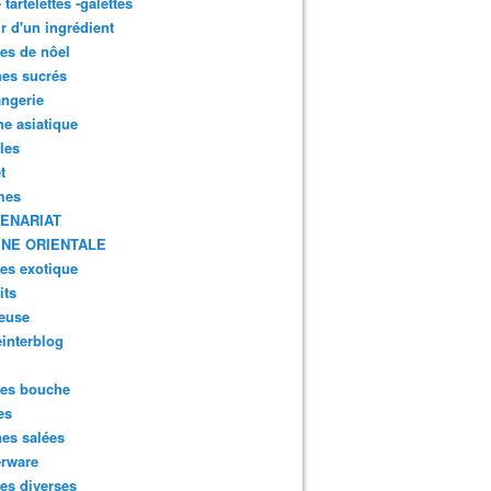
- tartelettes -galettes
r d'un ingrédient
tes de nôel
nes sucrés
ngerie
ne asiatique
lles
t
mes
ENARIAT
INE ORIENTALE
tes exotique
its
euse
interblog
es bouche
es
nes salées
erware
es diverses