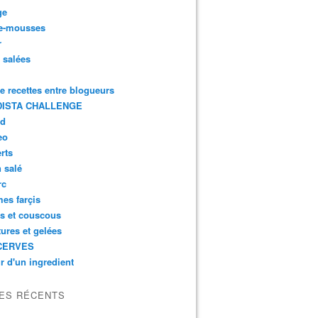
ge
e-mousses
r
s salées
de recettes entre blogueurs
ISTA CHALLENGE
rd
eo
rts
n salé
rc
es farçis
es et couscous
tures et gelées
CERVES
r d'un ingredient
LES RÉCENTS