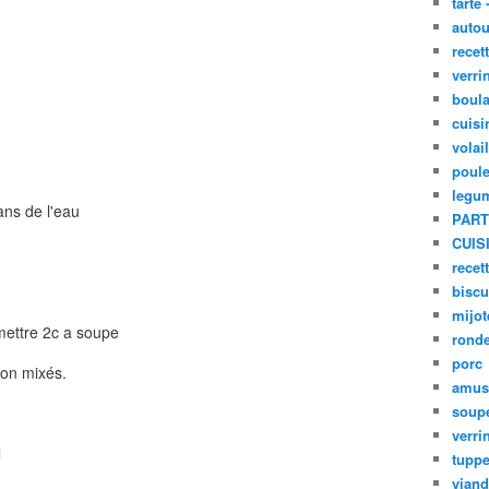
tarte 
autou
recet
verri
boula
cuisi
volai
poule
legu
dans de l'eau
PART
CUIS
recet
biscu
mijot
mettre 2c a soupe
ronde
porc
gnon mixés.
amus
soup
verri
l
tupp
viand