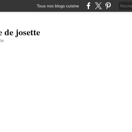
Tous nos blogs cuisine
e de josette
tte