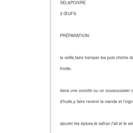
SEL&POIVRE
3 ŒUFS.
PRÉPARATION:
la veille,faire tremper les pois chiche 
froide.
dans une cocotte ou un couscoussier 
d'huile,y faire revenir la viande et l'oi
ajouter les épices,le safran,l'ail et le se