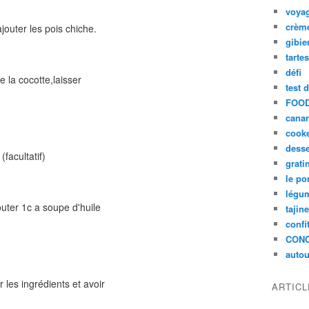
voya
crèm
jouter les pois chiche.
gibie
tarte
défi
e la cocotte,laisser
test 
FOOD
cana
cook
desse
facultatif)
grati
le po
légum
outer 1c a soupe d'huile
tajin
confi
CON
autou
r les ingrédients et avoir
ARTIC