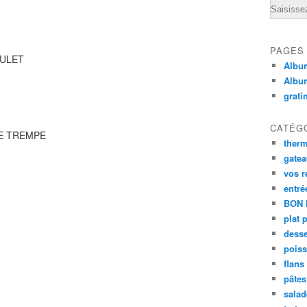
Email
PAGES
OULET
Album
Albu
grati
CATÉG
E TREMPE
ther
gate
vos r
entré
BON 
plat 
desse
poiss
flans
pâtes 
salad