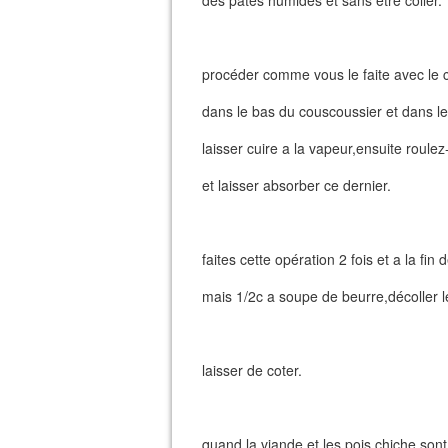
des pâtes humides et sans être coller.
procéder comme vous le faite avec le 
dans le bas du couscoussier et dans le
laisser cuire a la vapeur,ensuite roule
et laisser absorber ce dernier.
faites cette opération 2 fois et a la fi
mais 1/2c a soupe de beurre,décoller l
laisser de coter.
quand la viande et les pois chiche son