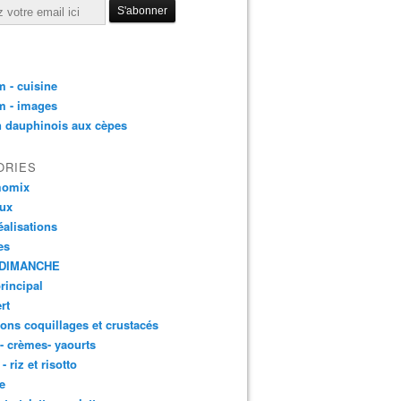
 - cuisine
m - images
n dauphinois aux cèpes
ORIES
momix
aux
éalisations
es
DIMANCHE
principal
rt
ons coquillages et crustacés
 - crèmes- yaourts
- riz et risotto
e