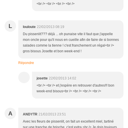
<br /> <br /> <br /> <br />
L
louloute
22/02/2013 08:19
Du pissenlit??? déjà ... oh punaise vite il faut que j'appelle
mon oncle pour qu'il nous en cueille afin de faire de si bonnes
salades comme la tienne ! c'est franchement un régal<br />
gros bisous Josette et bon week-end !
Répondre
josette
22/02/2013 14:02
<br /> <br /> et j'espère en retrouver d'autres!!! bon
week-end bisous<br /> <br /> <br /> <br />
A
ANDYTR
21/02/2013 23:51
Avec les fleurs de pissenlit, on fait un excellent miel, tartiné
sur une tranche de brioche, c'est extra.<br /> Je dois toujours