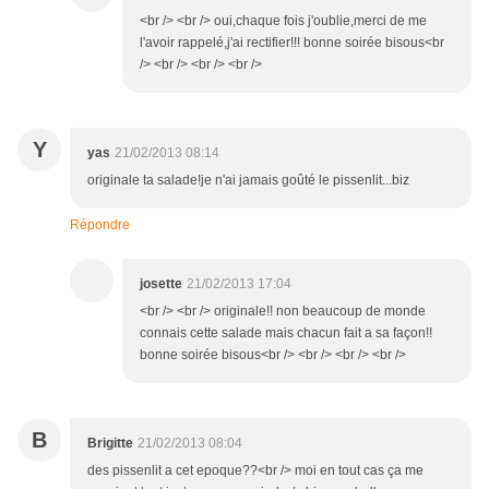
<br /> <br /> oui,chaque fois j'oublie,merci de me
l'avoir rappelé,j'ai rectifier!!! bonne soirée bisous<br
/> <br /> <br /> <br />
Y
yas
21/02/2013 08:14
originale ta salade!je n'ai jamais goûté le pissenlit...biz
Répondre
josette
21/02/2013 17:04
<br /> <br /> originale!! non beaucoup de monde
connais cette salade mais chacun fait a sa façon!!
bonne soirée bisous<br /> <br /> <br /> <br />
B
Brigitte
21/02/2013 08:04
des pissenlit a cet epoque??<br /> moi en tout cas ça me