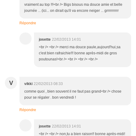
vraiment au top !!!<br /> Bigs bisous ma douce amie et belle
journée ... (ici... on dirait qu'il va encore neiger ... grrrrrrrrrr
Répondre
josette
22/02/2013 14:01
<br /> <br /> merci ma douce paule,aujourd'hui,sa
c'est bien rafraichie!!! bonne après-midi de gros
poutounas!<br /> <br /> <br /> <br />
V
vikki
22/02/2013 08:33
comme quoi , bien souvent il ne faut pas grand<br /> chose
pour se régaler . bon vendredi !
Répondre
josette
22/02/2013 14:01
<br /> <br /> non,tu a bien raison!! bonne après-midi!