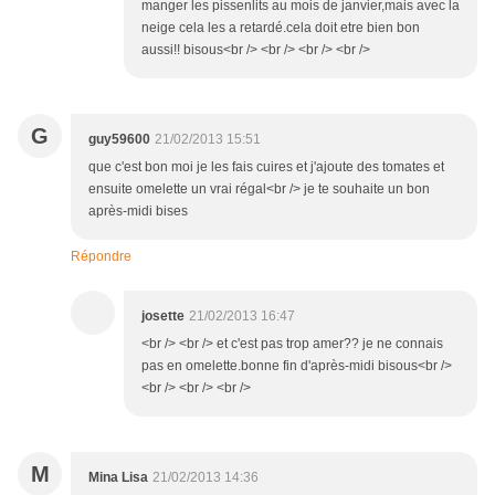
manger les pissenlits au mois de janvier,mais avec la
neige cela les a retardé.cela doit etre bien bon
aussi!! bisous<br /> <br /> <br /> <br />
G
guy59600
21/02/2013 15:51
que c'est bon moi je les fais cuires et j'ajoute des tomates et
ensuite omelette un vrai régal<br /> je te souhaite un bon
après-midi bises
Répondre
josette
21/02/2013 16:47
<br /> <br /> et c'est pas trop amer?? je ne connais
pas en omelette.bonne fin d'après-midi bisous<br />
<br /> <br /> <br />
M
Mina Lisa
21/02/2013 14:36