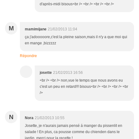
d'après-midi bisous<br /> <br /> <br /> <br />
M
mamimijane
21/02/2013 11:04
ça j'adooooore,c'est la pleine saison,mais il n'y a que moi qui
en mange ,bizzzzz
Répondre
josette
21/02/2013 16:56
<br /> <br /> non,vue le temps que nous avons eu
c'est un peu en retard!!! bisous<br /> <br /> <br /> <br
/>
N
Nora
21/02/2013 10:55
Josette, je n'aurais jamais pensé á manger du pissenlit en
salade ! En plus, ca pousse comme du chienden dans le
jardin, merci pour la recette !