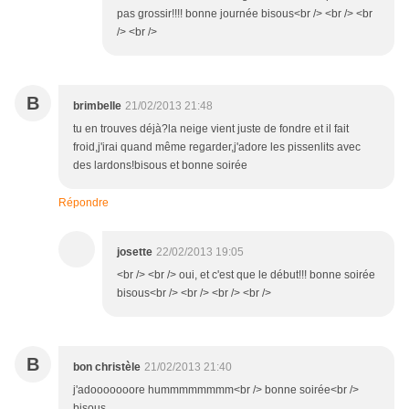
pas grossir!!!! bonne journée bisous<br /> <br /> <br
/> <br />
B
brimbelle
21/02/2013 21:48
tu en trouves déjà?la neige vient juste de fondre et il fait
froid,j'irai quand même regarder,j'adore les pissenlits avec
des lardons!bisous et bonne soirée
Répondre
josette
22/02/2013 19:05
<br /> <br /> oui, et c'est que le début!!! bonne soirée
bisous<br /> <br /> <br /> <br />
B
bon christèle
21/02/2013 21:40
j'adooooooore hummmmmmmm<br /> bonne soirée<br />
bisous