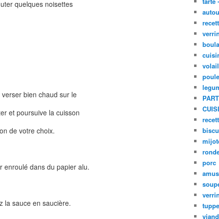
tarte 
jouter quelques noisettes
autou
recet
verri
boula
cuisi
volai
poule
legu
t verser bien chaud sur le
PART
CUIS
ter et poursuive la cuisson
recet
on de votre choix.
biscu
mijot
ronde
porc
ser enroulé dans du papier alu.
amus
soup
verri
ez la sauce en saucière.
tupp
viand