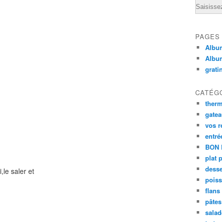
Email
PAGES
Album
Albu
grati
CATÉG
ther
gate
vos r
entré
BON 
plat 
desse
,le saler et
poiss
flans
pâtes 
salad