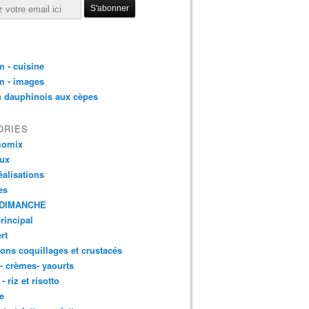
 - cuisine
m - images
n dauphinois aux cèpes
ORIES
momix
aux
éalisations
es
DIMANCHE
principal
rt
ons coquillages et crustacés
 - crèmes- yaourts
- riz et risotto
e