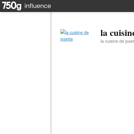
la cuisin
la cuisine de jose