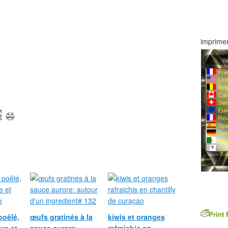
imprimer
Print 
poêlé,
œufs gratinés à la
kiwis et oranges