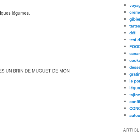
voya
crèm
elques légumes.
gibie
tarte
défi
test 
FOOD
cana
cook
desse
TES UN BRIN DE MUGUET DE MON
grati
le po
légum
tajin
confi
CON
autou
ARTIC