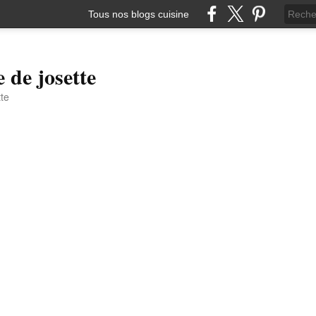
Tous nos blogs cuisine
e de josette
tte