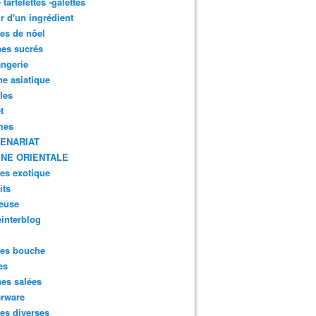
- tartelettes -galettes
r d'un ingrédient
tes de nôel
nes sucrés
ngerie
ne asiatique
lles
t
mes
ENARIAT
INE ORIENTALE
tes exotique
its
euse
interblog
es bouche
es
nes salées
erware
es diverses