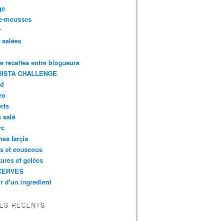
ge
e-mousses
r
s salées
de recettes entre blogueurs
ISTA CHALLENGE
rd
eo
rts
n salé
rc
es farçis
es et couscous
tures et gelées
CERVES
r d'un ingredient
LES RÉCENTS