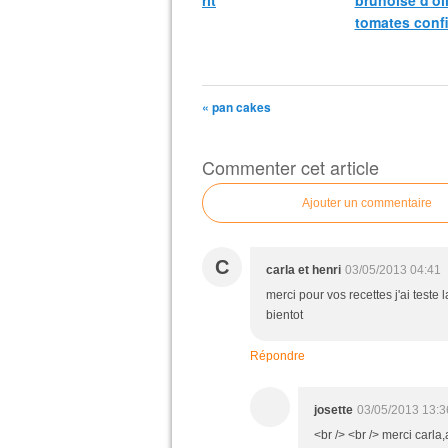
rit
brunoise d'ol
tomates confi
« pan cakes
Commenter cet article
Ajouter un commentaire
C
carla et henri
03/05/2013 04:41
merci pour vos recettes j'ai teste
bientot
Répondre
josette
03/05/2013 13:3
<br /> <br /> merci carla,a