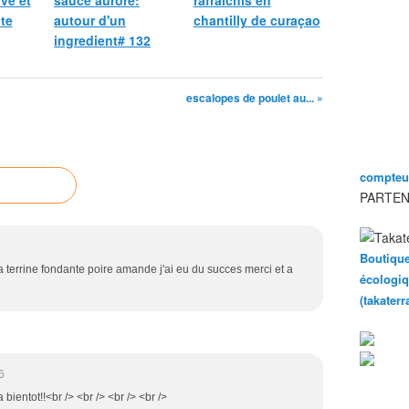
ive et
sauce aurore:
rafraichis en
te
autour d'un
chantilly de curaçao
ingredient# 132
escalopes de poulet au... »
compteur
PARTEN
Boutique
 la terrine fondante poire amande j'ai eu du succes merci et a
écologiq
(takater
6
 bientot!!<br /> <br /> <br /> <br />