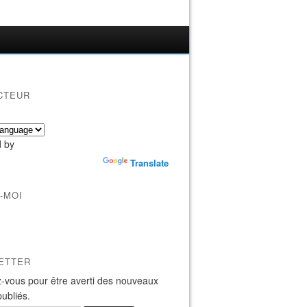
CTEUR
 by
Translate
-MOI
ETTER
-vous pour être averti des nouveaux
publiés.