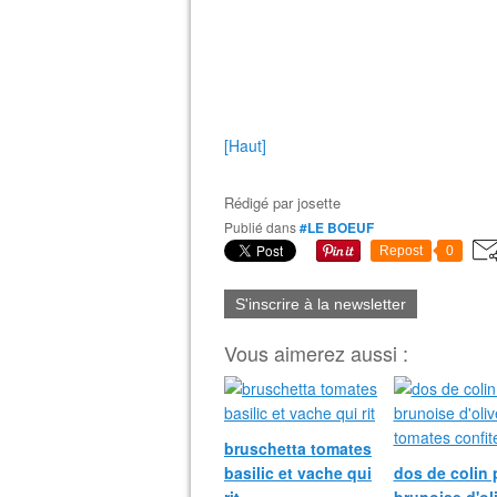
[Haut]
Rédigé par
josette
Publié dans
#LE BOEUF
Repost
0
S'inscrire à la newsletter
Vous aimerez aussi :
bruschetta tomates
basilic et vache qui
dos de colin 