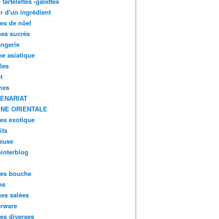
- tartelettes -galettes
r d'un ingrédient
tes de nôel
nes sucrés
ngerie
ne asiatique
lles
t
mes
ENARIAT
INE ORIENTALE
tes exotique
its
euse
interblog
es bouche
es
nes salées
erware
es diverses