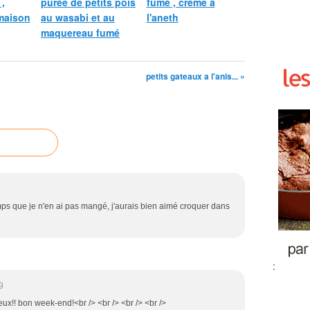
,
purée de petits pois
fumé , crème à
maison
au wasabi et au
l'aneth
maquereau fumé
petits gateaux a l'anis... »
mps que je n'en ai pas mangé, j'aurais bien aimé croquer dans
:
9
cieux!! bon week-end!<br /> <br /> <br /> <br />