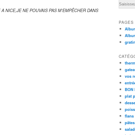
Email
E A NICE,JE NE POUVAIS PAS M’EMPÊCHER DANS
PAGES
Album
Albu
grati
CATÉG
ther
gate
vos r
entré
BON 
plat 
desse
poiss
flans
pâtes 
salad