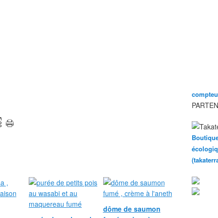
compteur
PARTEN
Boutique
écologiq
(takater
dôme de saumon