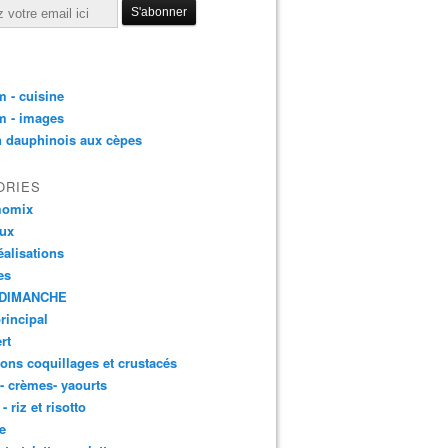
 - cuisine
m - images
n dauphinois aux cèpes
ORIES
momix
aux
éalisations
es
DIMANCHE
principal
rt
ons coquillages et crustacés
 - crèmes- yaourts
- riz et risotto
e