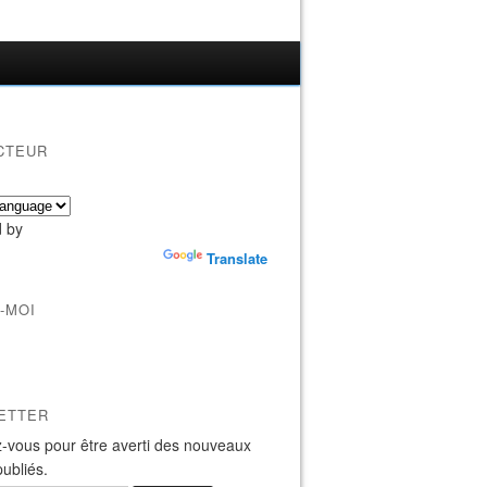
CTEUR
 by
Translate
-MOI
ETTER
-vous pour être averti des nouveaux
publiés.