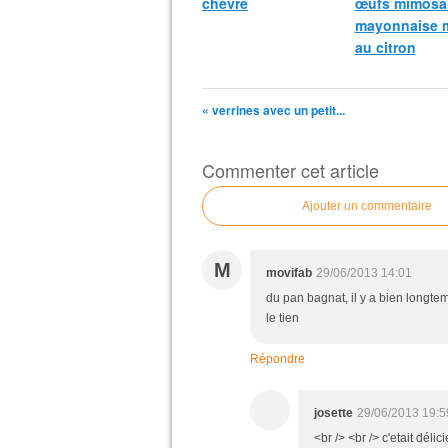
chèvre
œufs mimosa 
mayonnaise 
au citron
« verrines avec un petit...
Commenter cet article
Ajouter un commentaire
M
movifab
29/06/2013 14:01
du pan bagnat, il y a bien longte
le tien
Répondre
josette
29/06/2013 19:5
<br /> <br /> c'etait déli