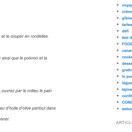
voya
crèm
gibie
tarte
défi
 et le couper en rondelles.
test 
FOOD
cana
cook
 ainsi que le poivron et la
desse
grati
le po
légum
tajin
l ,ouvrez par le milieu le pain
confi
CON
peu d'huile d'olive partout dans
autou
ivrer.
ARTIC