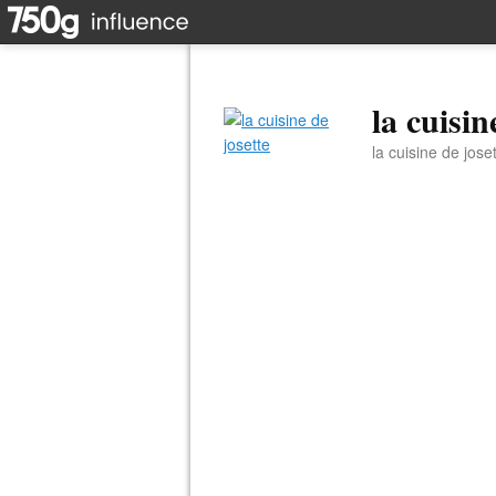
la cuisin
la cuisine de jose