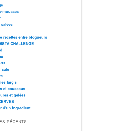
ge
e-mousses
r
s salées
de recettes entre blogueurs
ISTA CHALLENGE
rd
eo
rts
n salé
rc
es farçis
es et couscous
tures et gelées
CERVES
r d'un ingredient
LES RÉCENTS