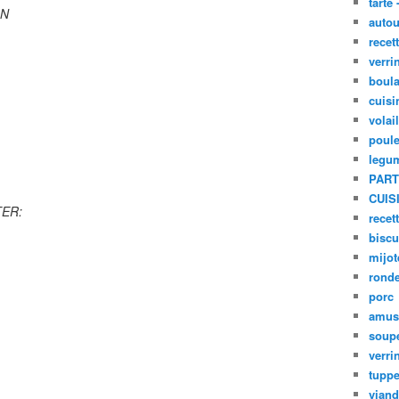
tarte 
ON
autou
recet
verri
boula
cuisi
volai
poule
legu
PART
CUIS
ER:
recet
biscu
mijot
ronde
porc
amus
soup
verri
tupp
viand