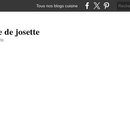
Tous nos blogs cuisine
e de josette
tte