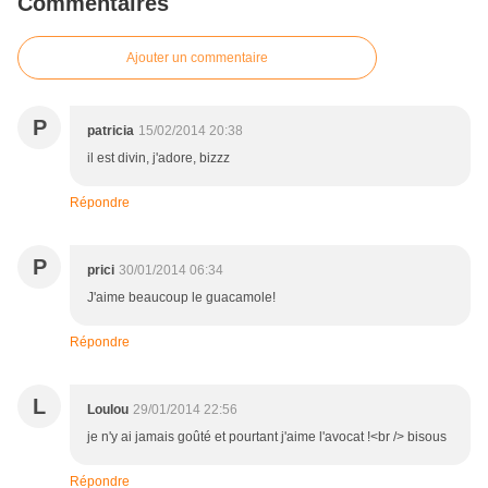
Commentaires
Ajouter un commentaire
P
patricia
15/02/2014 20:38
il est divin, j'adore, bizzz
Répondre
P
prici
30/01/2014 06:34
J'aime beaucoup le guacamole!
Répondre
L
Loulou
29/01/2014 22:56
je n'y ai jamais goûté et pourtant j'aime l'avocat !<br /> bisous
Répondre