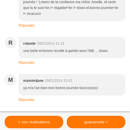
journée ! :),merci de ta confiance ma chère Josette, et ravie
que tu te sois<br /> régalée!<br /> bises et bonne journée<br
/> sicacoco
Répondre
R
rolande
29/01/2014 11:16
une belle et bonne recette à garder pour l'été .... bises
Répondre
M
mamimijane
29/01/2014 10:41
ça m'a l'air bien bon bonne journée bizzzzzzzzz
Répondre
< vos réalisations
guacamole >