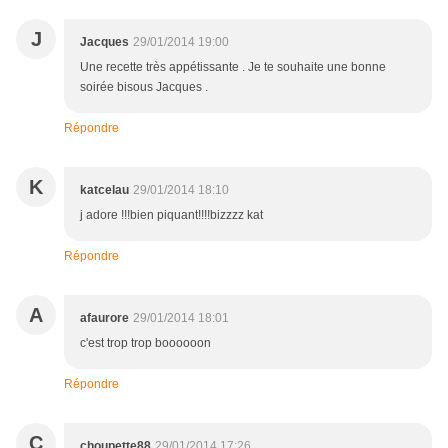
J
Jacques
29/01/2014 19:00
Une recette très appétissante . Je te souhaite une bonne
soirée bisous Jacques .
Répondre
K
katcelau
29/01/2014 18:10
j adore !!!bien piquant!!!!bizzzz kat
Répondre
A
afaurore
29/01/2014 18:01
c'est trop trop boooooon
Répondre
C
choupette88
29/01/2014 17:26