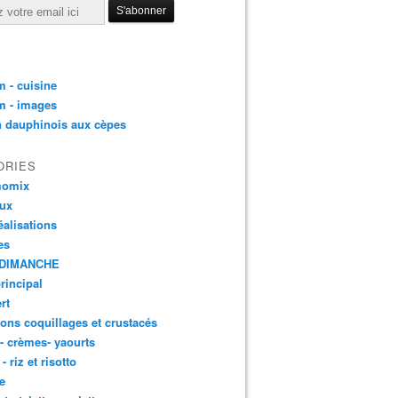
 - cuisine
m - images
n dauphinois aux cèpes
ORIES
momix
aux
éalisations
es
DIMANCHE
principal
rt
ons coquillages et crustacés
 - crèmes- yaourts
- riz et risotto
e