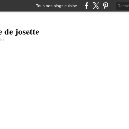
Tous nos blogs cuisine
e de josette
tte