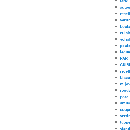
tarte 
autou
recet
verri
boula
cuisi
volai
poule
legu
PART
CUIS
recet
biscu
mijot
ronde
porc
amus
soup
verri
tupp
viand