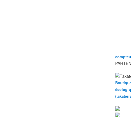
compteur
PARTEN
Boutique
écologiq
(takater