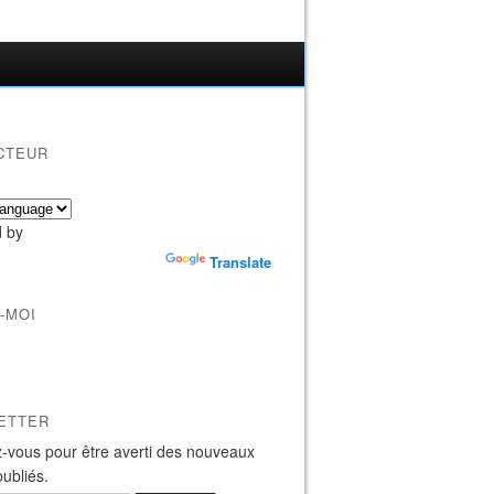
CTEUR
 by
Translate
-MOI
ETTER
-vous pour être averti des nouveaux
publiés.