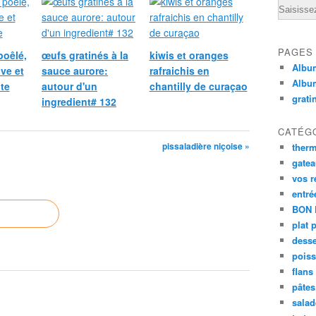
Email
PAGES
poêlé,
œufs gratinés à la
kiwis et oranges
Album
ive et
sauce aurore:
rafraichis en
Albu
te
autour d'un
chantilly de curaçao
grati
ingredient# 132
CATÉG
pissaladière niçoise »
ther
gate
vos r
entré
BON 
plat 
desse
poiss
flans
pâtes 
salad