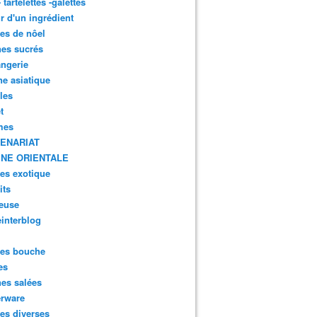
- tartelettes -galettes
r d'un ingrédient
tes de nôel
nes sucrés
ngerie
ne asiatique
lles
t
mes
ENARIAT
INE ORIENTALE
tes exotique
its
euse
interblog
es bouche
es
nes salées
erware
es diverses