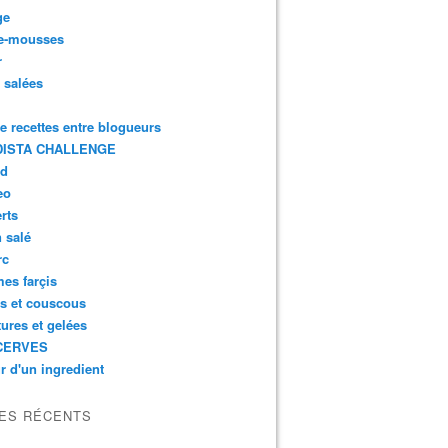
ge
e-mousses
r
s salées
de recettes entre blogueurs
ISTA CHALLENGE
rd
eo
rts
n salé
rc
es farçis
es et couscous
tures et gelées
CERVES
r d'un ingredient
LES RÉCENTS