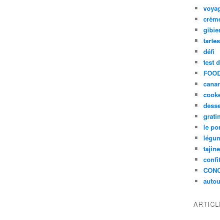
voya
crèm
gibie
tarte
défi
test 
FOOD
cana
cook
desse
grati
le po
légum
tajin
confi
CON
autou
ARTIC