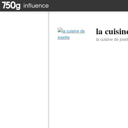
la cuisin
la cuisine de jose