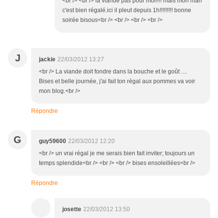
<br /> <br /> la viande pas pour moi!!!! mais mon mari
c'est bien régalé.ici il pleut depuis 1h!!!!!!!!! bonne
soirée bisous<br /> <br /> <br /> <br />
J
jackie
22/03/2012 13:27
<br /> La viande doit fondre dans la bouche et le goût ....
Bises et belle journée, j'ai fait ton régal aux pommes va voir
mon blog.<br />
Répondre
G
guy59600
22/03/2012 12:20
<br /> un vrai régal je me serais bien fait inviter; toujours un
temps splendide<br /> <br /> <br /> bises ensoleillées<br />
Répondre
josette
22/03/2012 13:50