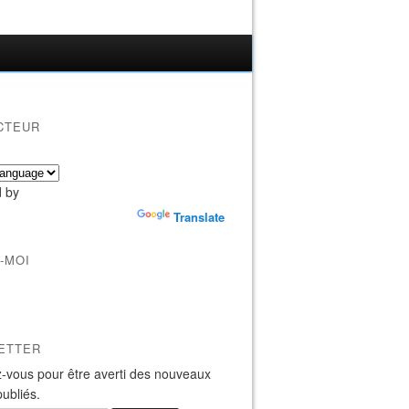
CTEUR
 by
Translate
-MOI
ETTER
-vous pour être averti des nouveaux
publiés.