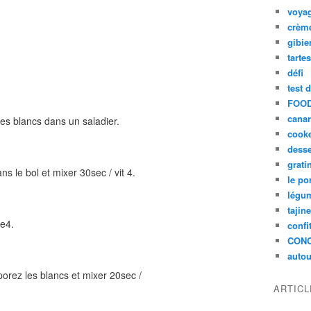
voya
crèm
gibie
tarte
défi
test 
FOOD
cana
les blancs dans un saladier.
cook
desse
grati
ns le bol et mixer 30sec / vit 4.
le po
légum
tajin
se4.
confi
CON
autou
rporez les blancs et mixer 20sec /
ARTIC