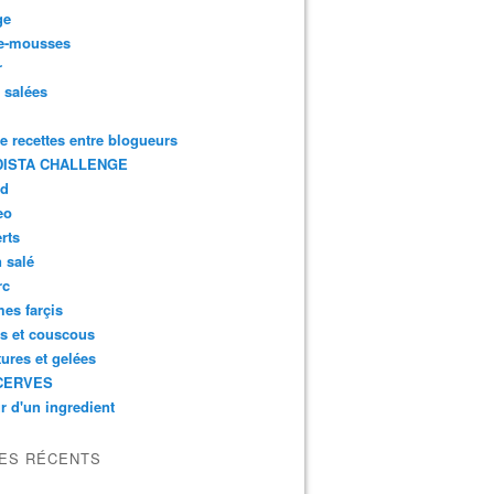
ge
e-mousses
r
s salées
de recettes entre blogueurs
ISTA CHALLENGE
rd
eo
rts
n salé
rc
es farçis
es et couscous
tures et gelées
CERVES
r d'un ingredient
LES RÉCENTS