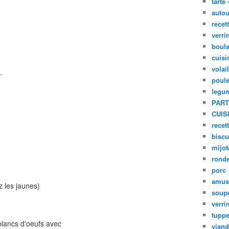
tarte 
autou
recet
verri
boula
cuisi
volai
.
poule
legu
PART
CUIS
recet
biscu
mijot
ronde
porc
amus
z les jaunes)
soup
verri
tupp
 blancs d'oeufs avec
viand