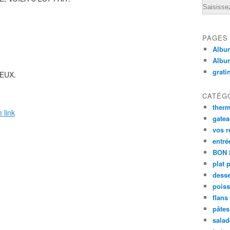
Email
PAGES
Album
Albu
grati
IEUX.
CATÉG
ther
 link
gate
vos r
entré
BON 
plat 
desse
poiss
flans
pâtes 
salad