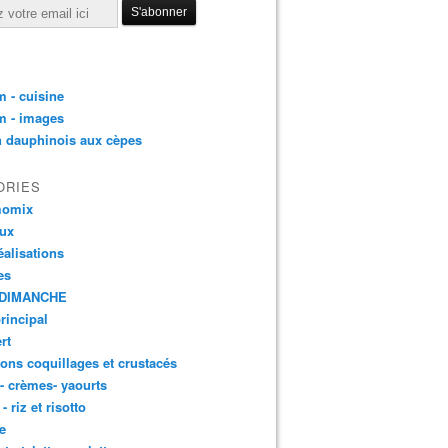
 - cuisine
m - images
n dauphinois aux cèpes
ORIES
momix
aux
éalisations
es
DIMANCHE
principal
rt
ons coquillages et crustacés
 - crèmes- yaourts
- riz et risotto
e