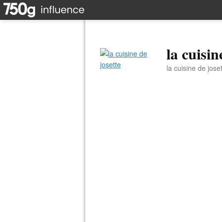
la cuisin
la cuisine de jose