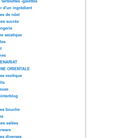
- tartelettes -galettes
r d'un ingrédient
tes de nôel
nes sucrés
ngerie
ne asiatique
lles
t
mes
ENARIAT
INE ORIENTALE
tes exotique
its
euse
interblog
es bouche
es
nes salées
erware
es diverses