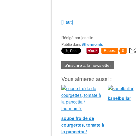
[Haut]
Rédigé par
josette
Publié dans
#thermomix
Repost
0
S'inscrire à la newsletter
Vous aimerez aussi :
kanelbullar
soupe froide de
courgettes, tomate à
la pancetta /