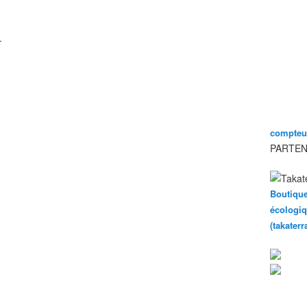
.
compteur
PARTEN
Boutique
écologiq
(takater