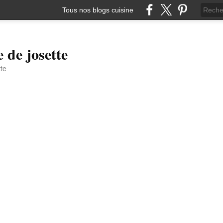
Tous nos blogs cuisine
e de josette
tte