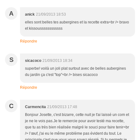
A
anick
21/09/2013 18:53
elles sont belles tes aubergines et la recette extra<br /> bravo
et kissoussssssssssss
Répondre
S
sicacoco
21/09/2013 18:34
superbe! voilà un joli plat surtout avec de belles aubergines
du jardin ça c'est "top"<br /> bises sicacoco
Répondre
C
Carmencita
21/09/2013 17:48
Bonjour Josette, c'est bizarre, cette nuit je t'ai laissé un com et
je ne le vois pas.Je te remercie pour avoir testé ma recette,
que tu as très bien réalisée malgré le souci pour faire tenir<br
/> l’œuf, j'ai eu le même problème pas évident du tout. Le
principale c'est que vous vous soyez régalé. Si tu permets je