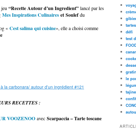
voya
“Recette Autour d’un Ingredient”
u jeu
lancé par les
crèm
Mes Inspirations Culinaires
et Soulef
g
du
gibie
tarte
Cest salima qui cuisine
og «
», elle a choisi comme
défi
te
test 
FOOD
cana
cook
desse
grati
le po
légum
tajin
confi
EURS RECETTES :
CON
autou
OUR VOOZENOO
Scarpaccia – Tarte toscane
avec
ARTIC