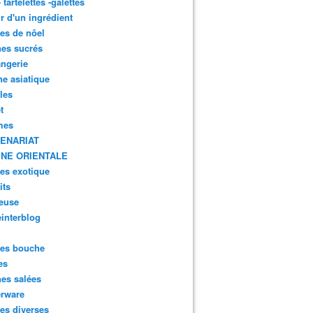
- tartelettes -galettes
r d'un ingrédient
tes de nôel
nes sucrés
ngerie
ne asiatique
lles
t
mes
ENARIAT
INE ORIENTALE
tes exotique
its
euse
interblog
es bouche
es
nes salées
erware
es diverses