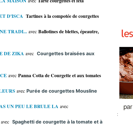
 LA MAISON
Tarte courgettes et feta
avec
ET D'ISCA
Tartines
à la compotée de courgettes
E TRADI...
Ballotines de blettes, épeautre,
avec
E DE ZIKA
avec
Courgettes braisées aux
ICE
Panna Cotta de Courgette et aux tomates
avec
ULEURS
avec
Purée de courgettes Mousline
AS UN PEU LE BRULE LA
avec
:
avec
Spaghetti de courgette à la tomate et à