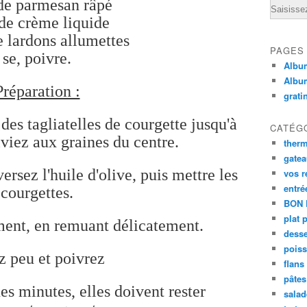
de parmesan râpé
Email
de crème liquide
 lardons allumettes
PAGES
se, poivre.
Album
Albu
Préparation :
grati
des tagliatelles de courgette jusqu'à
CATÉG
iviez aux graines du centre.
ther
gate
rsez l'huile d'olive, puis mettre les
vos r
entré
courgettes.
BON 
plat 
ment, en remuant délicatement.
desse
poiss
z peu et poivrez
flans
pâtes 
es minutes, elles doivent rester
salad