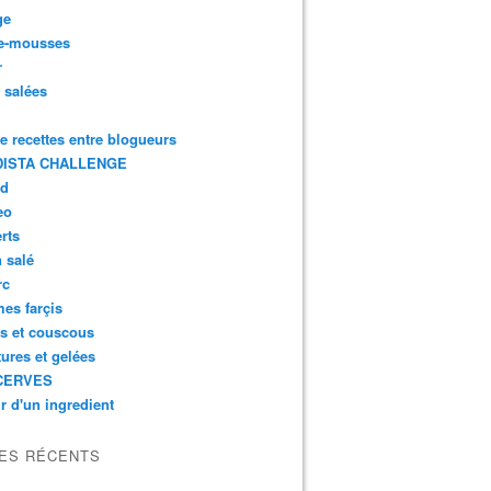
ge
e-mousses
r
s salées
de recettes entre blogueurs
ISTA CHALLENGE
rd
eo
rts
n salé
rc
es farçis
es et couscous
tures et gelées
CERVES
r d'un ingredient
LES RÉCENTS