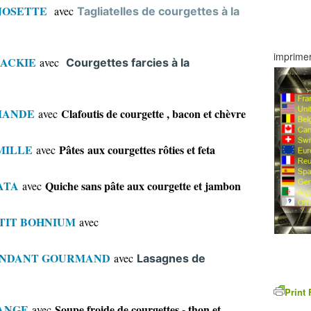
 JOSETTE
avec
Tagliatelles de courgettes à la
imprimer
JACKIE
avec
Courgettes farcies à la
MANDE
Clafoutis de courgette , bacon et chèvre
avec
MILLE
Pâtes
aux courgettes rôties et feta
avec
ATA
Quiche sans pâte aux courgette et jambon
avec
TIT BOHNIUM
avec
ONDANT GOURMAND
avec
Lasagnes de
Print 
ANGE
Soupe froide de courgettes - thon et
avec