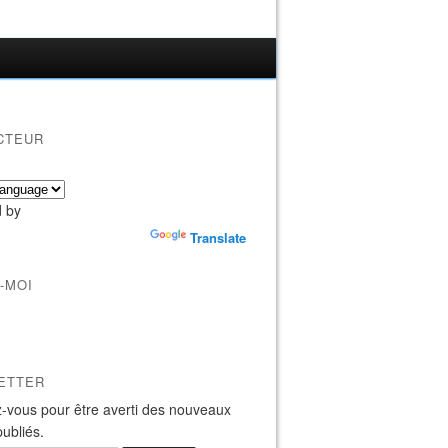
CTEUR
 by
Translate
-MOI
ETTER
-vous pour être averti des nouveaux
publiés.