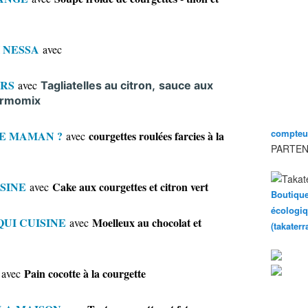
 NESSA
avec
URS
avec
Tagliatelles au citron,
sauce aux
ermomix
compteur
E MAMAN ?
courgettes roulées farcies à la
avec
PARTEN
SINE
Cake aux courgettes et citron vert
avec
Boutique
écologiq
QUI CUISINE
Moelleux au chocolat et
avec
(takater
Pain cocotte à la courgette
avec