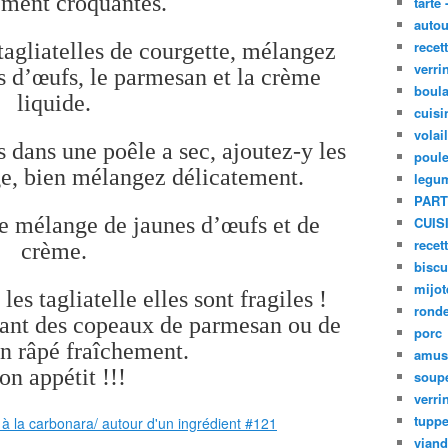
ement croquantes.
tarte 
autou
recet
tagliatelles de courgette, mélangez
verri
es d’œufs, le parmesan et la crème
boula
liquide.
cuisi
volai
s dans une poêle a sec, ajoutez-y les
poule
rge, bien mélangez délicatement.
legu
PART
le mélange de jaunes d’œufs et de
CUIS
recet
crème.
biscu
mijot
s tagliatelle elles sont fragiles !
ronde
tant des copeaux de parmesan ou de
porc
n râpé fraîchement.
amus
on appétit !!!
soup
verri
tupp
viand