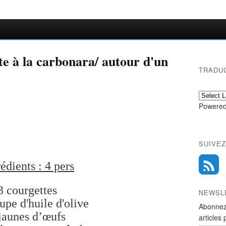
tte à la carbonara/ autour d'un
TRADU
Powered
SUIVEZ
édients : 4 pers
3 courgettes
NEWSL
upe d'huile d'olive
Abonnez
jaunes d’œufs
articles 