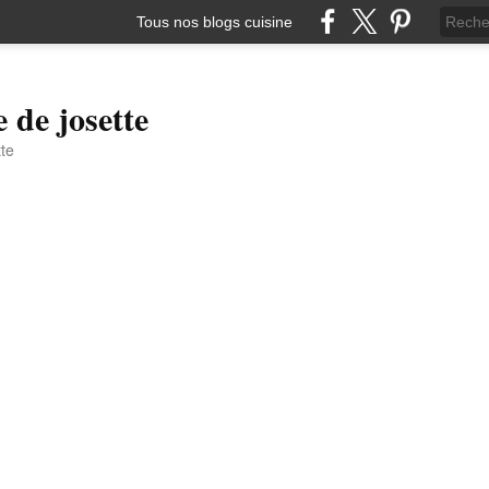
Tous nos blogs cuisine
e de josette
tte