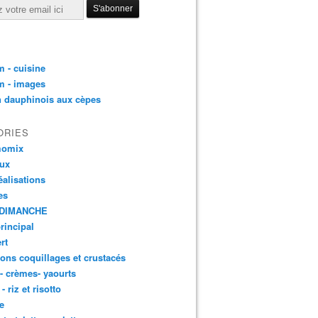
 - cuisine
m - images
n dauphinois aux cèpes
ORIES
momix
aux
éalisations
es
DIMANCHE
principal
rt
ons coquillages et crustacés
 - crèmes- yaourts
- riz et risotto
e