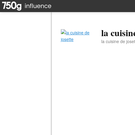
la cuisin
la cuisine de jose