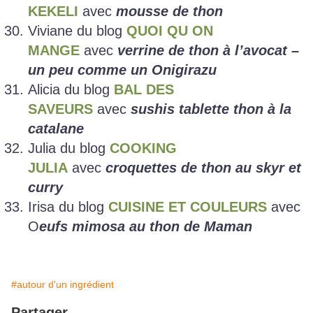
KEKELI
avec
mousse de thon
Viviane du blog
QUOI QU ON
MANGE
avec
verrine de thon à l’avocat –
un peu comme un Onigirazu
Alicia du blog
BAL DES
SAVEURS
avec
sushis tablette thon à la
catalane
Julia du blog
COOKING
JULIA
avec
croquettes de thon au skyr et
curry
Irisa du blog
CUISINE ET COULEURS
avec
O
eufs mimosa au thon de Maman
#autour d'un ingrédient
Partager