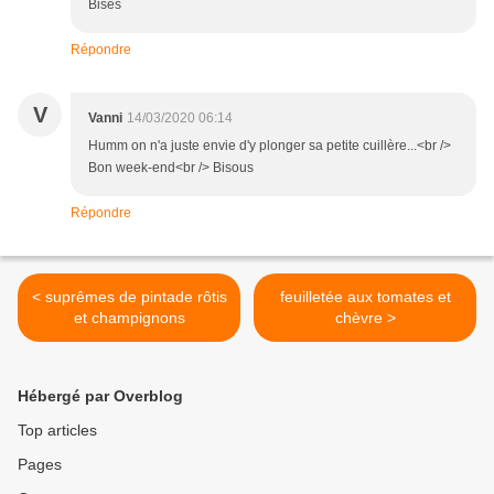
Bises
Répondre
V
Vanni
14/03/2020 06:14
Humm on n'a juste envie d'y plonger sa petite cuillère...<br />
Bon week-end<br /> Bisous
Répondre
< suprêmes de pintade rôtis
feuilletée aux tomates et
et champignons
chèvre >
Hébergé par Overblog
Top articles
Pages