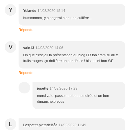
Y
Yolande
14/03/2020 15:14
hummmmm j'y plongerai bien une cuillère...
Répondre
V
vale13
14/03/2020 14:06
Oh que c'est joli ta présentation du blog ! Et ton tiramisu au x
fruits rouges, ça doit être un pur délice ! bisous et bon WE
Répondre
josette
14/03/2020 17:23
merci vale, passe une bonne soirée et un bon
dimanche.bisous
L
LespetitsplatsdeBéa
14/03/2020 11:49