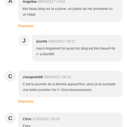
A
Angeline
08/03/2017 14:52
très beau blog sur la cuisine. un plaisir de me promener ici.
un régal
Répondre
J
josette
09/03/2017 08:27
merci Angeline!! toi aussi ton blog est très beau!!<br
/> a bientôt!
C
choupette88
08/03/2017 06:15
C'est la journée de la femme aujourd'hui, alors je te souhaite
une belle journée !<br /> Gros bisoussssssss
Répondre
C
Chris
07/03/2017 20:26
Extra