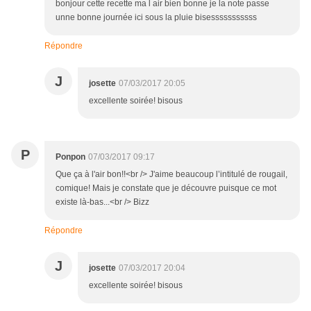
bonjour cette recette ma l air bien bonne je la note passe
unne bonne journée ici sous la pluie bisesssssssssss
Répondre
J
josette
07/03/2017 20:05
excellente soirée! bisous
P
Ponpon
07/03/2017 09:17
Que ça à l'air bon!!<br /> J'aime beaucoup l’intitulé de rougail,
comique! Mais je constate que je découvre puisque ce mot
existe là-bas...<br /> Bizz
Répondre
J
josette
07/03/2017 20:04
excellente soirée! bisous