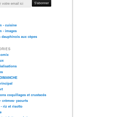
 - cuisine
m - images
n dauphinois aux cèpes
ORIES
momix
aux
éalisations
es
DIMANCHE
principal
rt
ons coquillages et crustacés
 - crèmes- yaourts
- riz et risotto
e