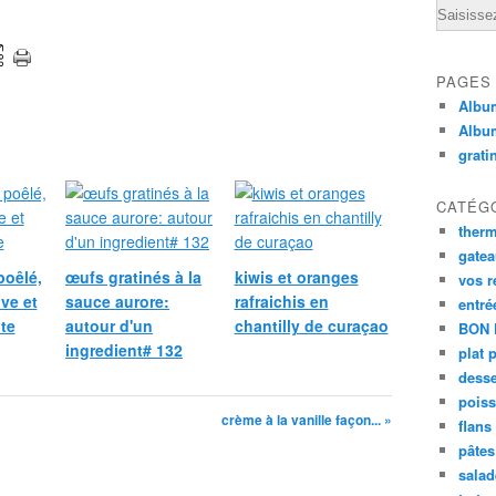
Email
PAGES
Album
Albu
grati
CATÉG
ther
gate
poêlé,
œufs gratinés à la
kiwis et oranges
vos r
ive et
sauce aurore:
rafraichis en
entré
te
autour d'un
chantilly de curaçao
BON 
ingredient# 132
plat 
desse
poiss
crème à la vanille façon... »
flans
pâtes 
salad