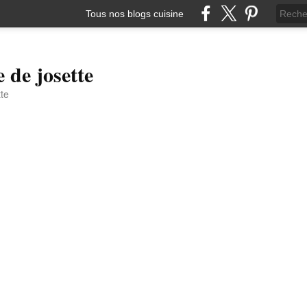
Tous nos blogs cuisine
e de josette
tte