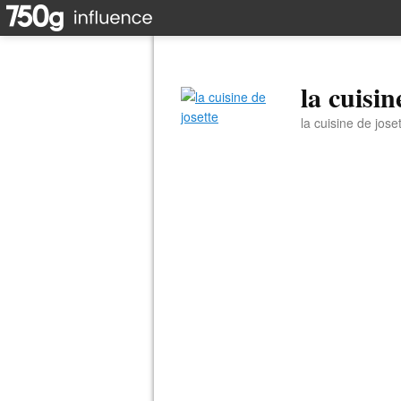
la cuisin
la cuisine de jose