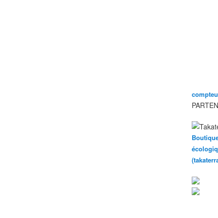
compteur
PARTEN
Boutique
écologiq
(takater