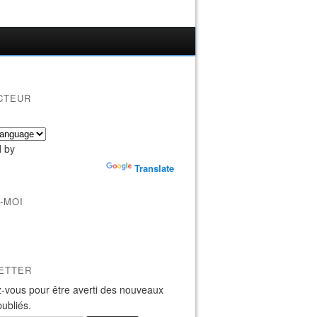
CTEUR
 by
Translate
-MOI
ETTER
-vous pour être averti des nouveaux
publiés.