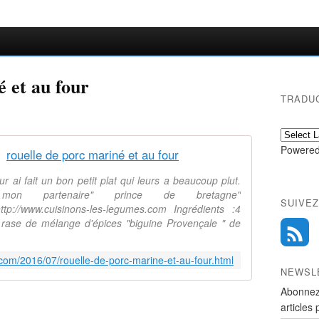
é et au four
TRADU
Powered
rouelle de porc mariné et au four
ur ai fait un bon petit plat qui leurs a beaucoup plut.
n partenaire" prince de bretagne"
SUIVEZ
ttp://www.cuisinons-les-legumes.com Ingrédients :4
 rase de mélange d'épices "biguine Provençale " de
.
e.com/2016/07/rouelle-de-porc-marine-et-au-four.html
NEWSL
Abonnez
articles 