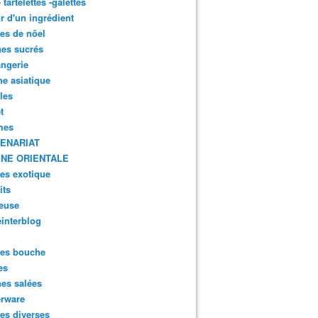
- tartelettes -galettes
r d'un ingrédient
tes de nôel
nes sucrés
ngerie
ne asiatique
lles
t
mes
ENARIAT
INE ORIENTALE
tes exotique
its
euse
interblog
es bouche
es
nes salées
erware
es diverses