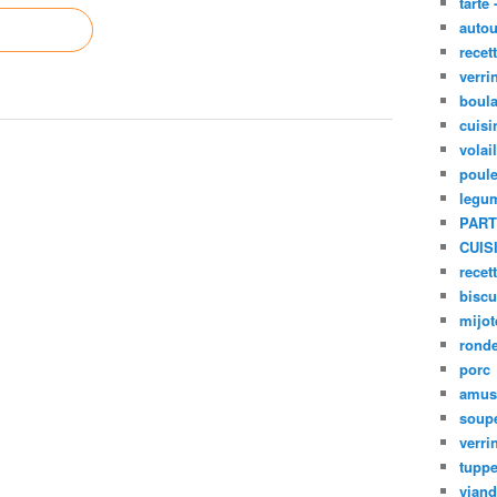
tarte 
autou
recet
verri
boula
cuisi
volai
poule
legu
PART
CUIS
recet
biscu
mijot
ronde
porc
amus
soup
verri
tupp
viand