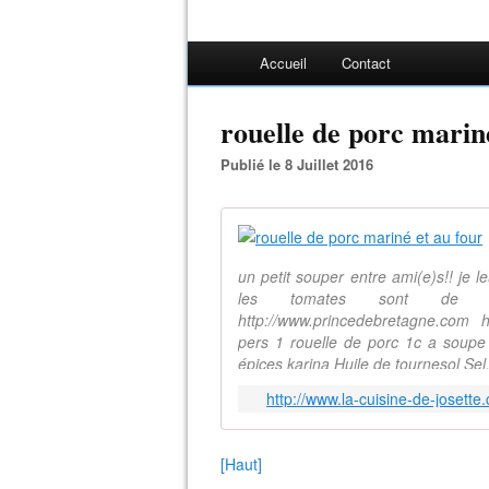
Accueil
Contact
rouelle de porc marin
Publié le 8 Juillet 2016
un petit souper entre ami(e)s!! je le
les tomates sont de mo
http://www.princedebretagne.com h
pers 1 rouelle de porc 1c a soupe
épices karina Huile de tournesol Sel
http://www.la-cuisine-de-josett
[Haut]