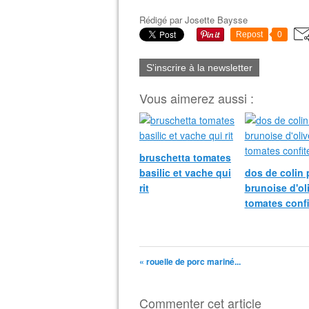
Rédigé par
Josette Baysse
Repost
0
S'inscrire à la newsletter
Vous aimerez aussi :
bruschetta tomates
basilic et vache qui
dos de colin 
rit
brunoise d'ol
tomates confi
« rouelle de porc mariné...
Commenter cet article