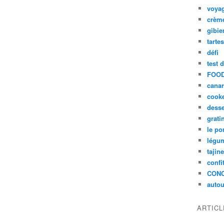
voya
crèm
gibie
tarte
défi
test 
FOOD
cana
cook
desse
grati
le po
légum
tajin
confi
CON
autou
ARTIC