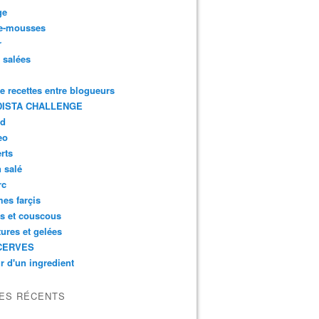
ge
e-mousses
r
s salées
de recettes entre blogueurs
ISTA CHALLENGE
rd
eo
rts
n salé
rc
es farçis
es et couscous
tures et gelées
CERVES
r d'un ingredient
LES RÉCENTS