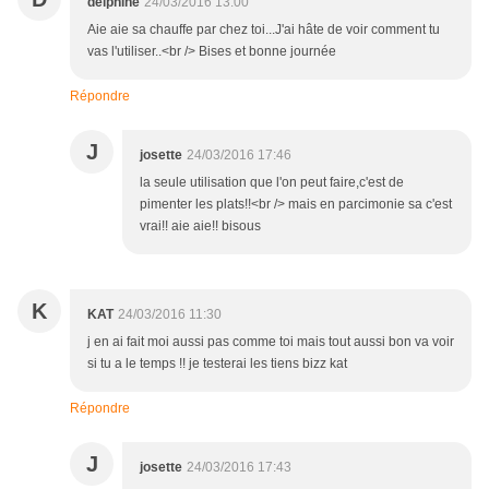
delphine
24/03/2016 13:00
Aie aie sa chauffe par chez toi...J'ai hâte de voir comment tu
vas l'utiliser..<br /> Bises et bonne journée
Répondre
J
josette
24/03/2016 17:46
la seule utilisation que l'on peut faire,c'est de
pimenter les plats!!<br /> mais en parcimonie sa c'est
vrai!! aie aie!! bisous
K
KAT
24/03/2016 11:30
j en ai fait moi aussi pas comme toi mais tout aussi bon va voir
si tu a le temps !! je testerai les tiens bizz kat
Répondre
J
josette
24/03/2016 17:43