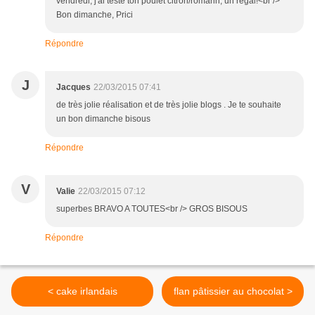
vendredi, j'ai testé ton poulet citron/romarin, un régal!<br />
Bon dimanche, Prici
Répondre
J
Jacques
22/03/2015 07:41
de très jolie réalisation et de très jolie blogs . Je te souhaite
un bon dimanche bisous
Répondre
V
Valie
22/03/2015 07:12
superbes BRAVO A TOUTES<br /> GROS BISOUS
Répondre
< cake irlandais
flan pâtissier au chocolat >