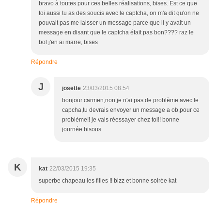
bravo à toutes pour ces belles réalisations, bises. Est ce que
toi aussi tu as des soucis avec le captcha, on m'a dit qu'on ne
pouvait pas me laisser un message parce que il y avait un
message en disant que le captcha était pas bon???? raz le
bol j'en ai marre, bises
Répondre
J
josette
23/03/2015 08:54
bonjour carmen,non,je n'ai pas de problème avec le
capcha,tu devrais envoyer un message a ob,pour ce
problème!! je vais réessayer chez toi!! bonne
journée.bisous
K
kat
22/03/2015 19:35
superbe chapeau les filles !! bizz et bonne soirée kat
Répondre