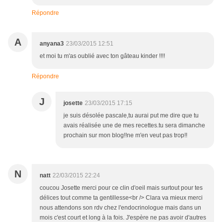
Répondre
A
anyana3
23/03/2015 12:51
et moi tu m'as oublié avec ton gâteau kinder !!!!
Répondre
J
josette
23/03/2015 17:15
je suis désolée pascale,tu aurai put me dire que tu
avais réalisée une de mes recettes.tu sera dimanche
prochain sur mon blog!!ne m'en veut pas trop!!
N
natt
22/03/2015 22:24
coucou Josette merci pour ce clin d'oeil mais surtout pour tes
délices tout comme ta gentillesse<br /> Clara va mieux merci
nous attendons son rdv chez l'endocrinologue mais dans un
mois c'est court et long à la fois. J'espère ne pas avoir d'autres