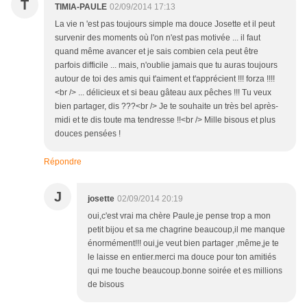
T
TIMIA-PAULE
02/09/2014 17:13
La vie n 'est pas toujours simple ma douce Josette et il peut
survenir des moments où l'on n'est pas motivée ... il faut
quand même avancer et je sais combien cela peut être
parfois difficile ... mais, n'oublie jamais que tu auras toujours
autour de toi des amis qui t'aiment et t'apprécient !!! forza !!!!
<br /> ... délicieux et si beau gâteau aux pêches !!! Tu veux
bien partager, dis ???<br /> Je te souhaite un très bel après-
midi et te dis toute ma tendresse !!<br /> Mille bisous et plus
douces pensées !
Répondre
J
josette
02/09/2014 20:19
oui,c'est vrai ma chère Paule,je pense trop a mon
petit bijou et sa me chagrine beaucoup,il me manque
énormément!!! oui,je veut bien partager ,même,je te
le laisse en entier.merci ma douce pour ton amitiés
qui me touche beaucoup.bonne soirée et es millions
de bisous