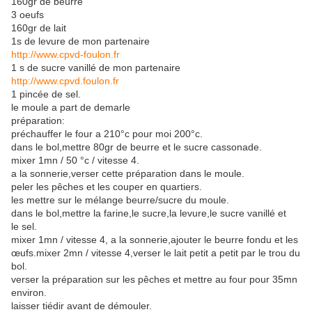
160gr de beurre
3 oeufs
160gr de lait
1s de levure de mon partenaire
http://www.cpvd-foulon.fr
1 s de sucre vanillé de mon partenaire
http://www.cpvd.foulon.fr
1 pincée de sel.
le moule a part de demarle
préparation:
préchauffer le four a 210°c pour moi 200°c.
dans le bol,mettre 80gr de beurre et le sucre cassonade.
mixer 1mn / 50 °c / vitesse 4.
a la sonnerie,verser cette préparation dans le moule.
peler les pêches et les couper en quartiers.
les mettre sur le mélange beurre/sucre du moule.
dans le bol,mettre la farine,le sucre,la levure,le sucre vanillé et
le sel.
mixer 1mn / vitesse 4, a la sonnerie,ajouter le beurre fondu et les
œufs.mixer 2mn / vitesse 4,verser le lait petit a petit par le trou du
bol.
verser la préparation sur les pêches et mettre au four pour 35mn
environ.
laisser tiédir avant de démouler.