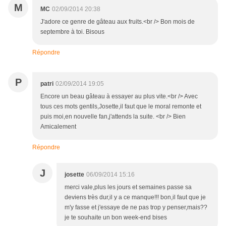
M
MC
02/09/2014 20:38
J'adore ce genre de gâteau aux fruits.<br /> Bon mois de
septembre à toi. Bisous
Répondre
P
patri
02/09/2014 19:05
Encore un beau gâteau à essayer au plus vite.<br /> Avec
tous ces mots gentils,Josette,il faut que le moral remonte et
puis moi,en nouvelle fan,j'attends la suite. <br /> Bien
Amicalement
Répondre
J
josette
06/09/2014 15:16
merci vale,plus les jours et semaines passe sa
deviens très dur,il y a ce manque!!! bon,il faut que je
m'y fasse et j'essaye de ne pas trop y penser,mais??
je te souhaite un bon week-end bises