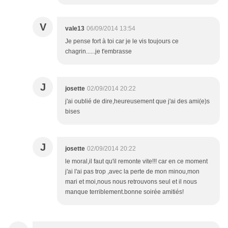
V
vale13
06/09/2014 13:54
Je pense fort à toi car je le vis toujours ce
chagrin......je t'embrasse
J
josette
02/09/2014 20:22
j'ai oublié de dire,heureusement que j'ai des ami(e)s
bises
J
josette
02/09/2014 20:22
le moral,il faut qu'il remonte vite!!! car en ce moment
j'ai l'ai pas trop ,avec la perte de mon minou,mon
mari et moi,nous nous retrouvons seul et il nous
manque terriblement.bonne soirée amitiés!