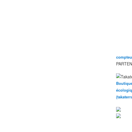
compteur
PARTEN
Boutique
écologiq
(takater