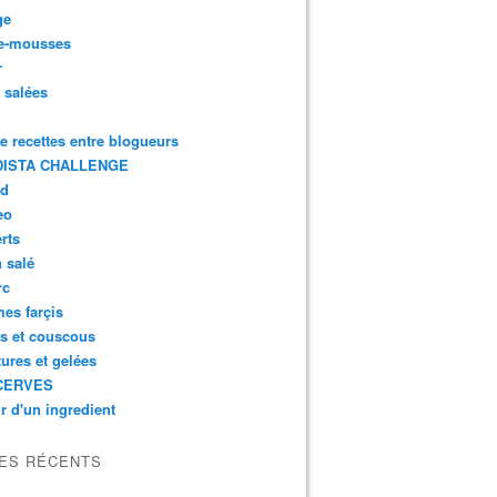
ge
e-mousses
r
s salées
de recettes entre blogueurs
ISTA CHALLENGE
rd
eo
rts
n salé
rc
es farçis
es et couscous
tures et gelées
CERVES
r d'un ingredient
LES RÉCENTS