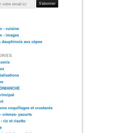
 - cuisine
m - images
n dauphinois aux cèpes
ORIES
momix
aux
éalisations
es
DIMANCHE
principal
rt
ons coquillages et crustacés
 - crèmes- yaourts
- riz et risotto
e