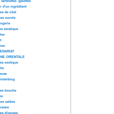
- tartelettes -galettes
r d'un ingrédient
tes de nôel
nes sucrés
ngerie
ne asiatique
lles
t
mes
ENARIAT
INE ORIENTALE
tes exotique
its
euse
interblog
es bouche
es
nes salées
erware
es diverses