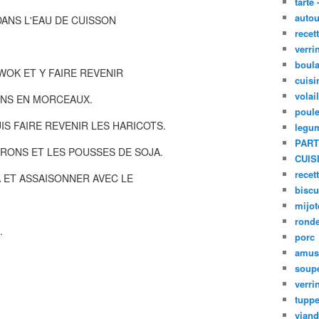
tarte 
autou
DANS L'EAU DE CUISSON
recet
verri
boula
WOK ET Y FAIRE REVENIR
cuisi
volai
ONS EN MORCEAUX.
poule
IS FAIRE REVENIR LES HARICOTS.
legu
PART
RONS ET LES POUSSES DE SOJA.
CUIS
recet
 ET ASSAISONNER AVEC LE
biscu
mijot
ronde
.
porc
amus
soup
verri
tupp
viand