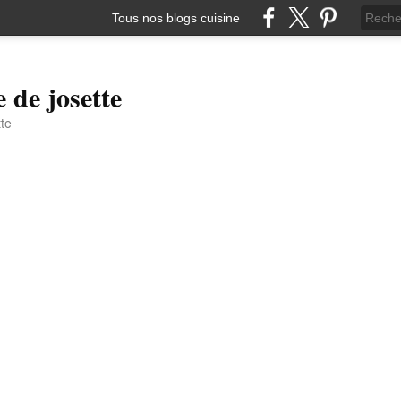
Tous nos blogs cuisine
e de josette
tte