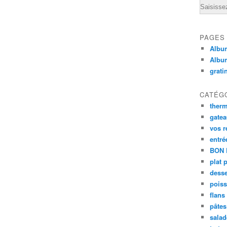
Email
PAGES
Album
Albu
grati
CATÉG
ther
gate
vos r
entré
BON 
plat 
desse
poiss
flans
pâtes 
salad