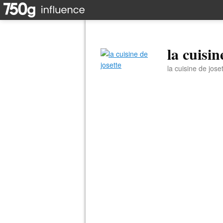
la cuisin
la cuisine de jose