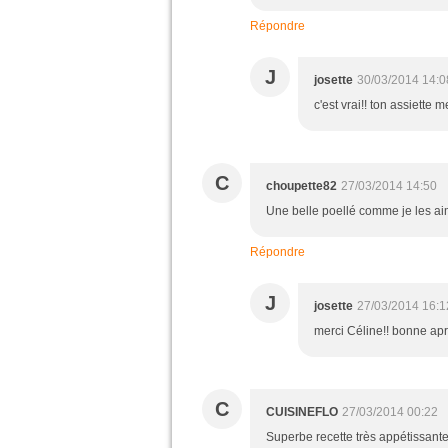
Répondre
J
josette
30/03/2014 14:0
c'est vrai!! ton assiett
C
choupette82
27/03/2014 14:50
Une belle poellé comme je les ai
Répondre
J
josette
27/03/2014 16:1
merci Céline!! bonne ap
C
CUISINEFLO
27/03/2014 00:22
Superbe recette très appétissante 