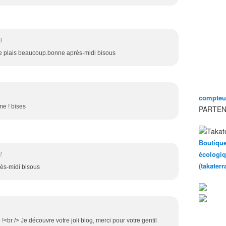
8
e me plais beaucoup.bonne après-midi bisous
compteur
me ! bises
PARTEN
Boutique
écologiq
2
(takater
rès-midi bisous
!<br /> Je découvre votre joli blog, merci pour votre gentil