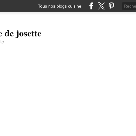
Tous nos blogs cuisine
e de josette
tte