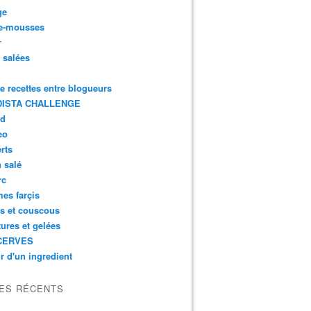
ge
e-mousses
r
s salées
de recettes entre blogueurs
ISTA CHALLENGE
rd
eo
rts
n salé
rc
es farçis
es et couscous
tures et gelées
CERVES
r d'un ingredient
LES RÉCENTS