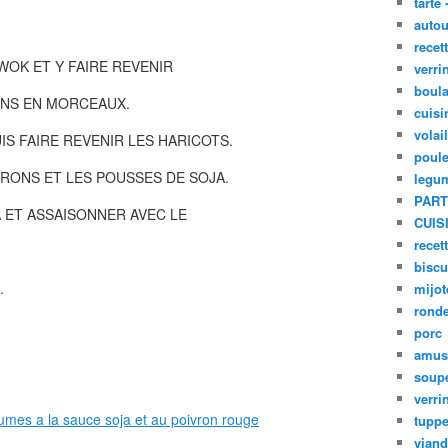
tarte 
autou
recet
WOK ET Y FAIRE REVENIR
verri
boula
ONS EN MORCEAUX.
cuisi
volai
IS FAIRE REVENIR LES HARICOTS.
poule
RONS ET LES POUSSES DE SOJA.
legu
PART
 ET ASSAISONNER AVEC LE
CUIS
recet
biscu
.
mijot
ronde
porc
amus
soup
verri
tupp
viand