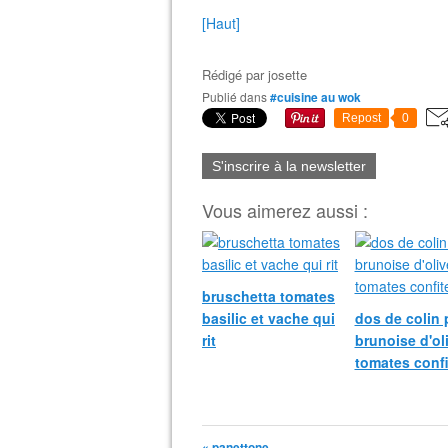
[Haut]
Rédigé par
josette
Publié dans
#cuisine au wok
Repost
0
S'inscrire à la newsletter
Vous aimerez aussi :
bruschetta tomates
basilic et vache qui
dos de colin 
rit
brunoise d'ol
tomates confi
« panettone