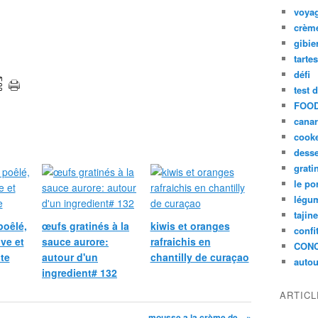
voya
crèm
gibie
tarte
défi
test 
FOOD
cana
cook
desse
grati
le po
légum
tajin
poêlé,
œufs gratinés à la
kiwis et oranges
confi
ive et
sauce aurore:
rafraichis en
CON
te
autour d'un
chantilly de curaçao
autou
ingredient# 132
ARTIC
mousse a la crème de... »