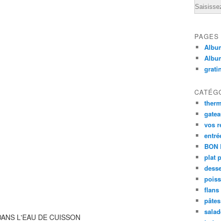
Email
PAGES
Album
Albu
grati
CATÉG
ther
gate
vos r
entré
BON 
plat 
desse
poiss
flans
pâtes 
salad
DANS L'EAU DE CUISSON