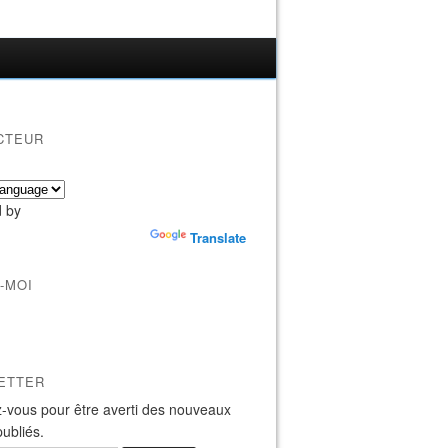
CTEUR
 by
Translate
-MOI
ETTER
-vous pour être averti des nouveaux
publiés.