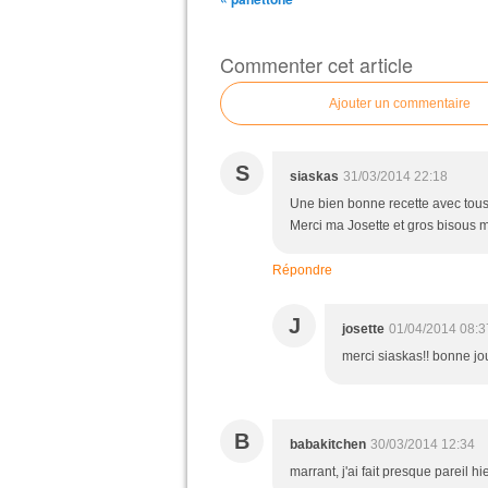
Commenter cet article
Ajouter un commentaire
S
siaskas
31/03/2014 22:18
Une bien bonne recette avec tous l
Merci ma Josette et gros bisous m
Répondre
J
josette
01/04/2014 08:3
merci siaskas!! bonne j
B
babakitchen
30/03/2014 12:34
marrant, j'ai fait presque pareil hi