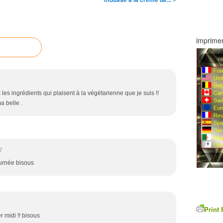
imprimer
es ingrédients qui plaisent à la végétarienne que je suis !!
a belle .
7
ournée bisous
Print 
er midi !! bisous