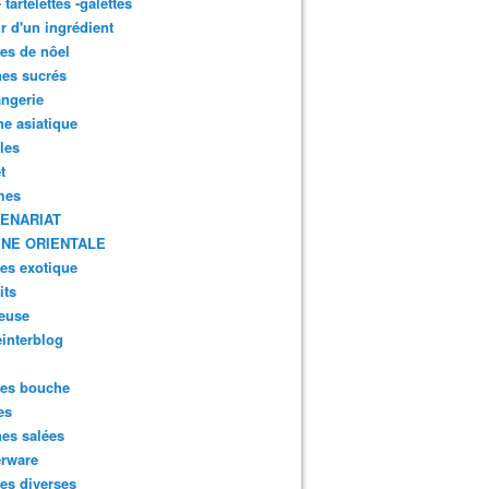
- tartelettes -galettes
r d'un ingrédient
tes de nôel
nes sucrés
ngerie
ne asiatique
lles
t
mes
ENARIAT
INE ORIENTALE
tes exotique
its
euse
interblog
es bouche
es
nes salées
erware
es diverses