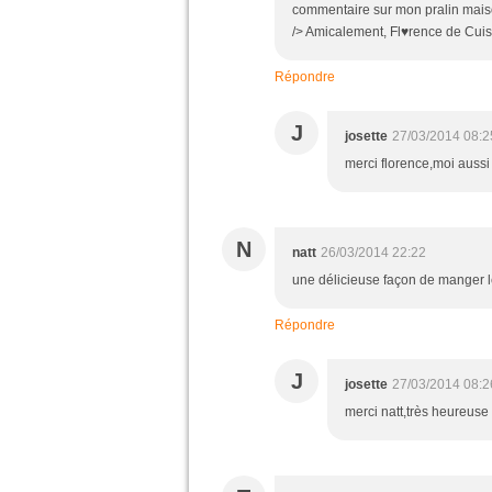
commentaire sur mon pralin maiso
/> Amicalement, Fl♥rence de Cuis
Répondre
J
josette
27/03/2014 08:2
merci florence,moi aussi
N
natt
26/03/2014 22:22
une délicieuse façon de manger le
Répondre
J
josette
27/03/2014 08:2
merci natt,très heureuse