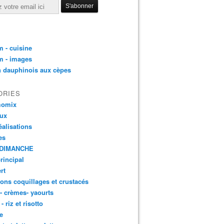
 - cuisine
m - images
n dauphinois aux cèpes
ORIES
momix
aux
éalisations
es
DIMANCHE
principal
rt
ons coquillages et crustacés
 - crèmes- yaourts
- riz et risotto
e