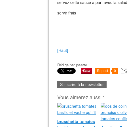
servez cette sauce a part avec la sal
servir frais
[Haut]
Rédigé par
josette
Repost
0
S'inscrire à la newsletter
Vous aimerez aussi :
bruschetta tomates