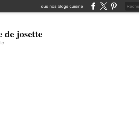
Tous nos blogs cuisine
e de josette
tte