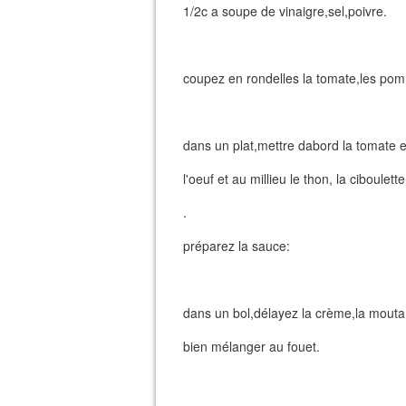
1/2c a soupe de vinaigre,sel,poivre.
coupez en rondelles la tomate,les pomm
dans un plat,mettre dabord la tomate 
l'oeuf et au millieu le thon, la ciboulett
.
préparez la sauce:
dans un bol,délayez la crème,la moutard
bien mélanger au fouet.