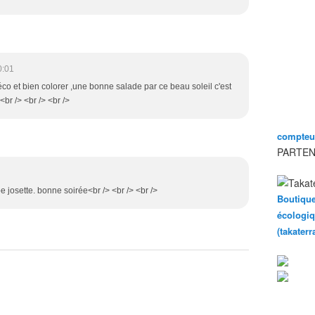
0:01
éco et bien colorer ,une bonne salade par ce beau soleil c'est
br /> <br /> <br />
compteur
PARTEN
be josette. bonne soirée<br /> <br /> <br />
Boutique
écologiq
(takater