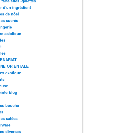
- tartelettes -galettes
r d'un ingrédient
tes de nôel
nes sucrés
ngerie
ne asiatique
lles
t
mes
ENARIAT
INE ORIENTALE
tes exotique
its
euse
interblog
es bouche
es
nes salées
erware
es diverses