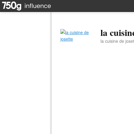
la cuisin
la cuisine de jose