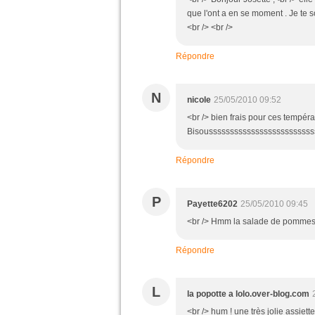
que l'ont a en se moment . Je te 
<br /> <br />
Répondre
N
nicole
25/05/2010 09:52
<br /> bien frais pour ces températ
Bisousssssssssssssssssssssssssss
Répondre
P
Payette6202
25/05/2010 09:45
<br /> Hmm la salade de pommes de 
Répondre
L
la popotte a lolo.over-blog.com
<br /> hum ! une très jolie assiette 