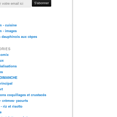
 - cuisine
m - images
n dauphinois aux cèpes
ORIES
momix
aux
éalisations
es
DIMANCHE
principal
rt
ons coquillages et crustacés
 - crèmes- yaourts
- riz et risotto
e