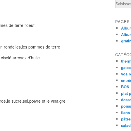
Email
PAGES
es de terre,l'oeuf.
Album
Albu
grati
en rondelles,les pommes de terre
CATÉG
e ciselé,arrosez d'huile
ther
gate
vos r
entré
BON 
plat 
desse
e,le sucre,sel,poivre et le vinaigre
poiss
flans
pâtes 
salad