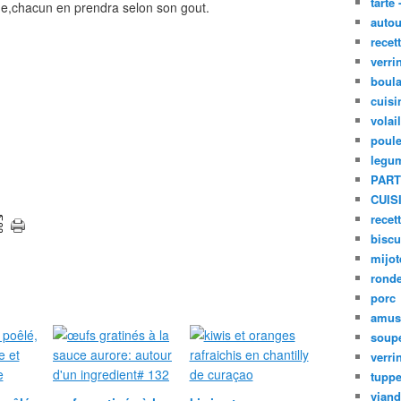
tarte 
ade,chacun en prendra selon son gout.
autou
recet
verri
boula
cuisi
volai
poule
legu
PART
CUIS
recet
biscu
mijot
ronde
porc
amus
soup
verri
tupp
viand