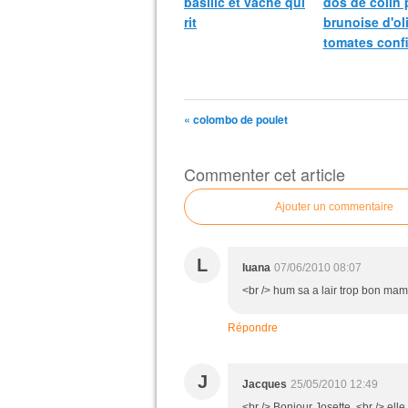
basilic et vache qui
dos de colin 
rit
brunoise d'ol
tomates confi
« colombo de poulet
Commenter cet article
Ajouter un commentaire
L
luana
07/06/2010 08:07
<br /> hum sa a lair trop bon mami
Répondre
J
Jacques
25/05/2010 12:49
<br /> Bonjour Josette ,<br /> elle 