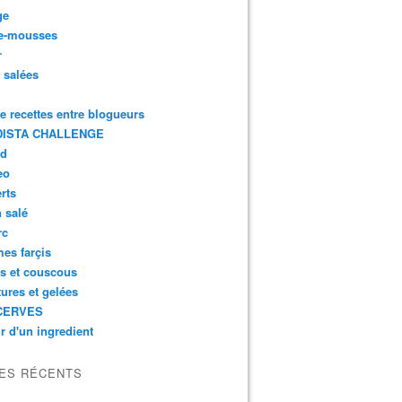
ge
e-mousses
r
s salées
de recettes entre blogueurs
ISTA CHALLENGE
rd
eo
rts
n salé
rc
es farçis
es et couscous
tures et gelées
CERVES
r d'un ingredient
LES RÉCENTS