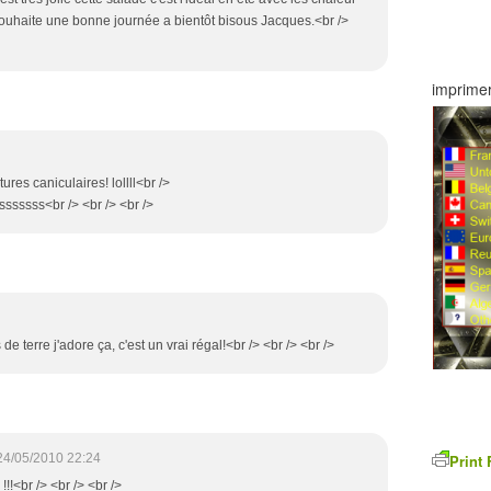
souhaite une bonne journée a bientôt bisous Jacques.<br />
imprimer
ures caniculaires! lollll<br />
sssss<br /> <br /> <br />
terre j'adore ça, c'est un vrai régal!<br /> <br /> <br />
24/05/2010 22:24
Print 
!!!<br /> <br /> <br />