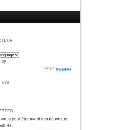
CTEUR
 by
Translate
-MOI
ETTER
-vous pour être averti des nouveaux
publiés.