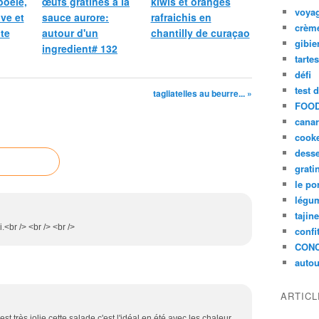
poêlé,
œufs gratinés à la
kiwis et oranges
voya
ive et
sauce aurore:
rafraichis en
crèm
te
autour d'un
chantilly de curaçao
gibie
ingredient# 132
tarte
défi
test 
tagliatelles au beurre... »
FOOD
cana
cook
desse
grati
le po
légum
tajin
.<br /> <br /> <br />
confi
CON
autou
ARTIC
est très jolie cette salade c'est l'idéal en été avec les chaleur