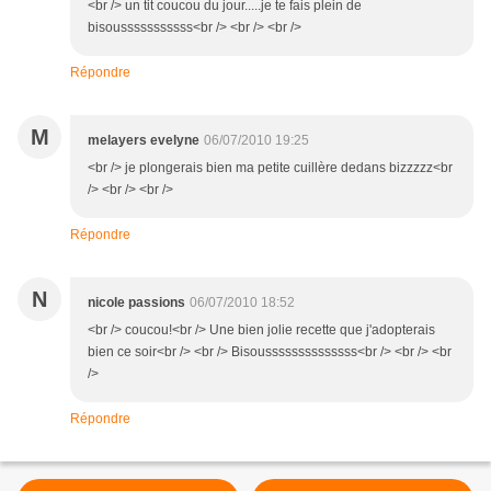
<br /> un tit coucou du jour.....je te fais plein de
bisousssssssssss<br /> <br /> <br />
Répondre
M
melayers evelyne
06/07/2010 19:25
<br /> je plongerais bien ma petite cuillère dedans bizzzzz<br
/> <br /> <br />
Répondre
N
nicole passions
06/07/2010 18:52
<br /> coucou!<br /> Une bien jolie recette que j'adopterais
bien ce soir<br /> <br /> Bisoussssssssssssss<br /> <br /> <br
/>
Répondre