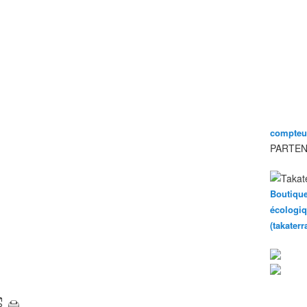
compteur
PARTEN
Boutique
écologiq
(takater