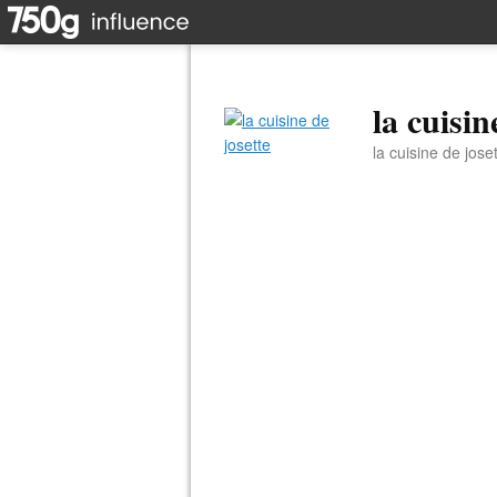
la cuisin
la cuisine de jose