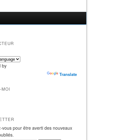
CTEUR
 by
Translate
-MOI
ETTER
-vous pour être averti des nouveaux
publiés.