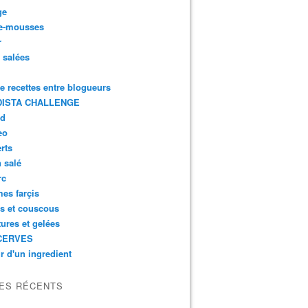
ge
e-mousses
r
s salées
de recettes entre blogueurs
ISTA CHALLENGE
rd
eo
rts
n salé
rc
es farçis
es et couscous
tures et gelées
CERVES
r d'un ingredient
LES RÉCENTS