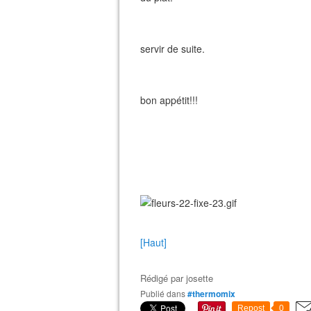
servir de suite.
bon appétit!!!
[Haut]
Rédigé par
josette
Publié dans
#thermomix
Repost
0