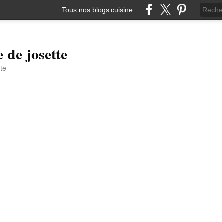
Tous nos blogs cuisine
e de josette
tte