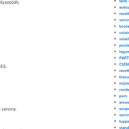
tarte 
US(400GR)
autou
recet
verri
boula
cuisi
volai
poule
legu
PART
CUIS
ES.
recet
biscu
mijot
ronde
porc
amus
soup
le varoma.
verri
tupp
viand