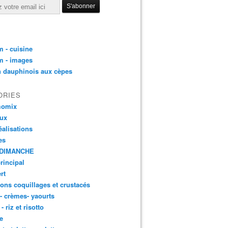
 - cuisine
m - images
n dauphinois aux cèpes
ORIES
momix
aux
éalisations
es
DIMANCHE
principal
rt
ons coquillages et crustacés
 - crèmes- yaourts
- riz et risotto
e