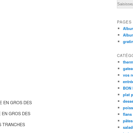
Email
PAGES
Album
Albu
grati
CATÉG
ther
gate
vos r
entré
BON 
plat 
desse
E EN GROS DES
poiss
E EN GROS DES
flans
pâtes 
S TRANCHES
salad