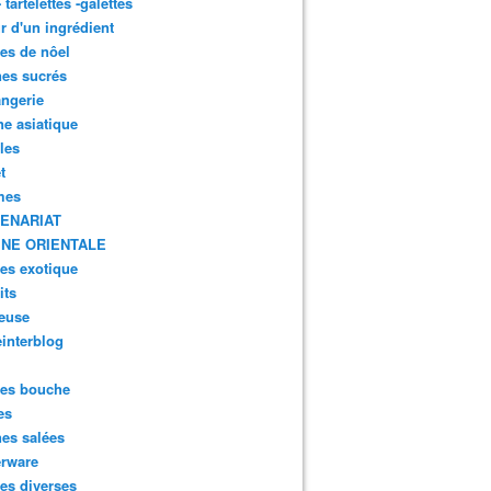
- tartelettes -galettes
r d'un ingrédient
tes de nôel
nes sucrés
ngerie
ne asiatique
lles
t
mes
ENARIAT
INE ORIENTALE
tes exotique
its
euse
interblog
es bouche
es
nes salées
erware
es diverses