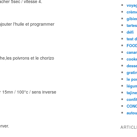
acher 5sec / vitesse 4.
voya
crèm
gibie
ajouter l'huile et programmer
tarte
défi
test 
FOOD
cana
he,les poivrons et le chorizo
cook
desse
grati
le po
légum
 15mn / 100°c / sens inverse
tajin
confi
CON
autou
rver.
ARTIC