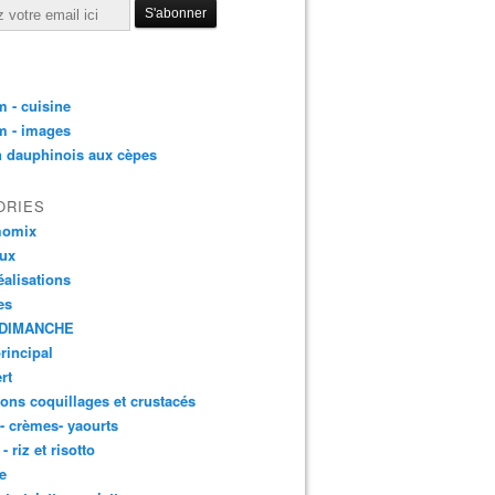
 - cuisine
m - images
n dauphinois aux cèpes
ORIES
momix
aux
éalisations
es
DIMANCHE
principal
rt
ons coquillages et crustacés
 - crèmes- yaourts
- riz et risotto
e