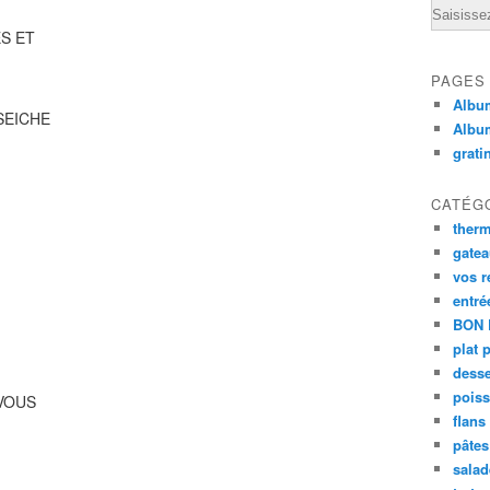
Email
S ET
PAGES
Album
SEICHE
Albu
grati
CATÉG
ther
gate
vos r
entré
BON 
plat 
desse
poiss
VOUS
flans
pâtes 
salad