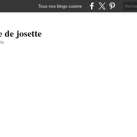
Tous nos blogs cuisine
e de josette
tte