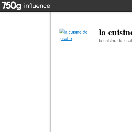
la cuisin
la cuisine de jose