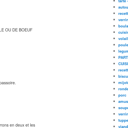
tarte 
autou
recet
verri
boula
ULE OU DE BOEUF
cuisi
volai
poule
legu
PART
CUIS
recet
biscu
passoire.
mijot
ronde
porc
amus
.
soup
verri
tupp
ivrons en deux et les
viand