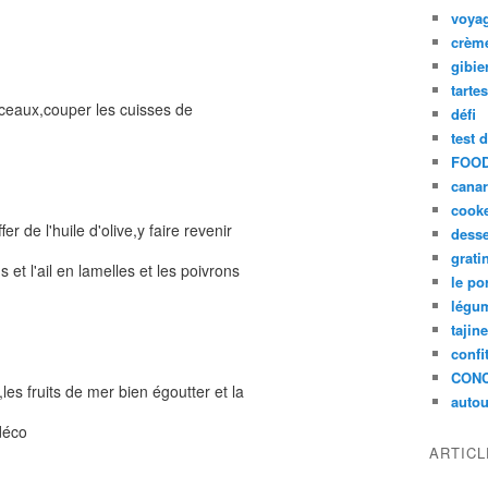
voya
crèm
gibie
tarte
ceaux,couper les cuisses de
défi
test 
FOOD
cana
cook
r de l'huile d'olive,y faire revenir
desse
grati
et l'ail en lamelles et les poivrons
le po
légum
tajin
confi
CON
les fruits de mer bien égoutter et la
autou
déco
ARTIC