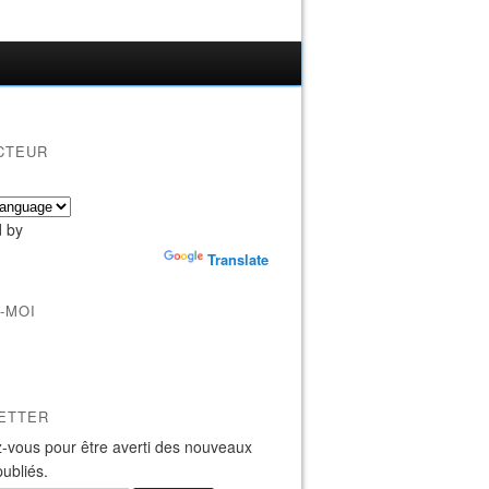
CTEUR
 by
Translate
-MOI
ETTER
-vous pour être averti des nouveaux
publiés.