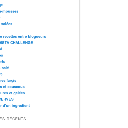
ge
e-mousses
r
s salées
de recettes entre blogueurs
ISTA CHALLENGE
rd
eo
rts
n salé
rc
es farçis
es et couscous
tures et gelées
CERVES
r d'un ingredient
LES RÉCENTS