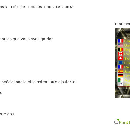
s la poêle les tomates que vous aurez
imprimer
s moules que vous avez garder.
spécial paella et le safran,puis ajouter le
e.
otre gout.
Print 